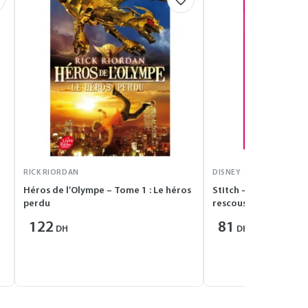
RICK RIORDAN
DISNEY
Héros de l’Olympe – Tome 1 : Le héros
Stitch – Tome 13 – Sti
perdu
rescousse !
122
81
DH
DH