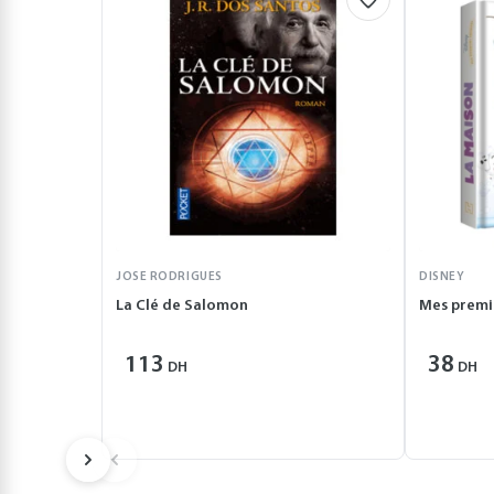
JOSE RODRIGUES
DISNEY
La Clé de Salomon
Mes premi
113
38
DH
DH