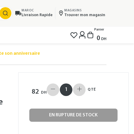
MAROC
MAGASINS
Livraison Rapide
Trouver mon magasin
Panier
0
DH
te son anniversaire
QTÉ
82
DH
e
EN RUPTURE DE STOCK