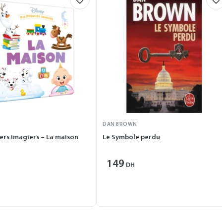
DAN BROWN
ers imagiers – La maison
Le Symbole perdu
149
DH