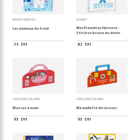
WENDY KENDALL
DISNEY
Mes Premières Histoires -
Les animaux du froid
Stitch se brosse les dents
35
DH
82
DH
CAROLINE DALL'AVA
CAROLINE DALL'AVA
Mon sac à main
Ma mallette de secours
93
DH
93
DH