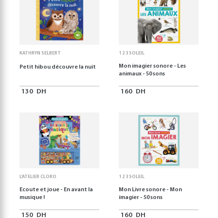
KATHRYN SELBERT
1 2 3 SOLEIL
Mon imagier sonore - Les
Petit hibou découvre la nuit
animaux - 50 sons
130
DH
160
DH
L'ATELIER CLORO
1 2 3 SOLEIL
Ecoute et joue - En avant la
Mon Livre sonore - Mon
musique !
imagier - 50 sons
150
DH
160
DH