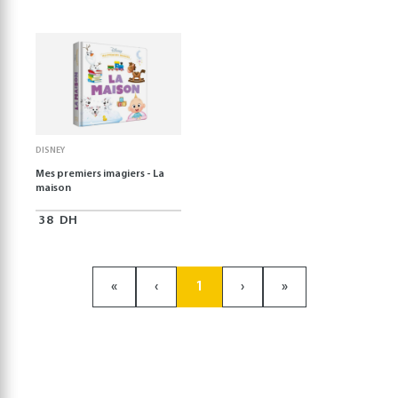
DISNEY
Mes premiers imagiers - La
maison
38
DH
«
‹
1
›
»