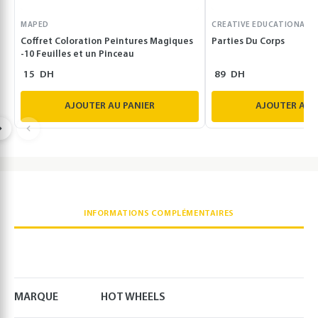
MAPED
CREATIVE EDUCATIONAL
Coffret Coloration Peintures Magiques
Parties Du Corps
-10 Feuilles et un Pinceau
15
DH
89
DH
AJOUTER AU PANIER
AJOUTER AU 
INFORMATIONS COMPLÉMENTAIRES
MARQUE
HOT WHEELS