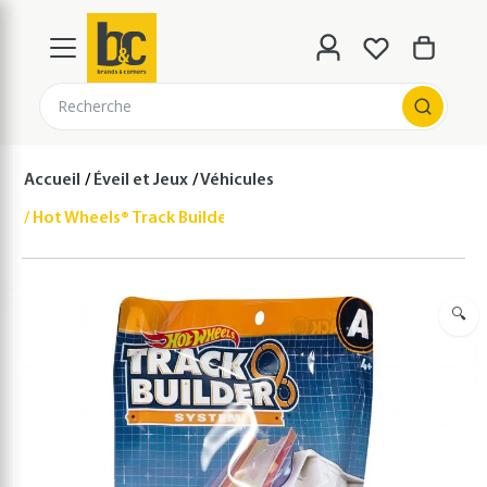
Recherche
Accueil
Éveil et Jeux
Véhicules
Hot Wheels® Track Builder – Clamp it : Système de fixation
🔍