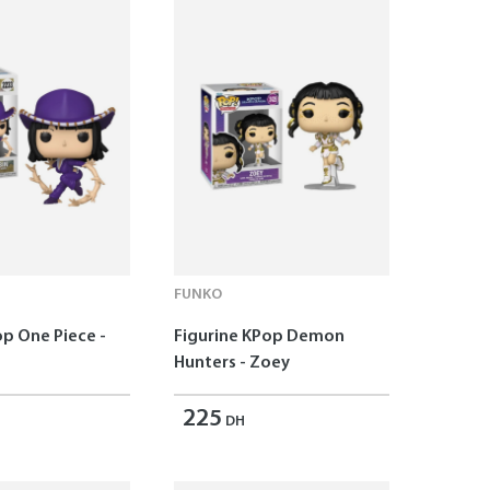
FUNKO
op One Piece -
Figurine KPop Demon
Hunters - Zoey
225
DH