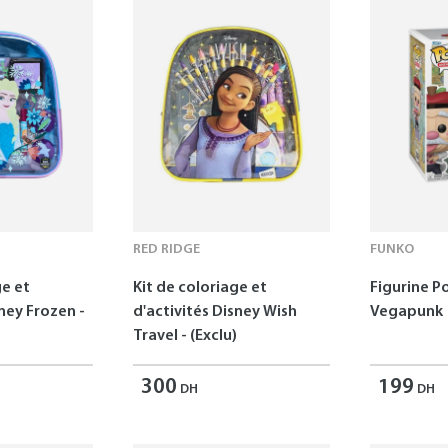
RED RIDGE
FUNKO
ge et
Kit de coloriage et
Figurine P
sney Frozen -
d'activités Disney Wish
Vegapunk
Travel - (Exclu)
300
199
DH
DH