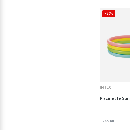
Topi Games
(2)
Vtech
(2)
- 20%
ASMODEE
(1)
Audrey Bussi
(1)
BANDAI SAS
(1)
Bendon
(1)
Bérangère Staron
(1)
Clémentine
Dérodit
(1)
Emily Emerson
(1)
INTEX
Emiri Hayashi
(1)
Piscinette Su
Eve Herrmann
(1)
Fabrice Bouvier
(1)
Federica Iossa
(1)
249
DH
Game Movil
(1)