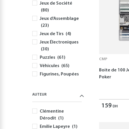
Jeux de Société
(80)
Jeux d'Assemblage
(23)
Jeux de Tirs
(4)
Jeux Électroniques
(30)
Puzzles
(61)
CMP
Véhicules
(65)
Boite de 100 
Figurines, Poupées
Poker
et Peluches
(89)
Activités Enfants
AUTEUR
(372)
Articles aquatiques
159
DH
Clémentine
(35)
Dérodit
(1)
Emilie Lapeyre
(1)