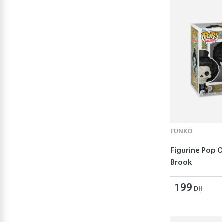
Playmobil
(9)
Christine Alcouffe
(8)
Maped Creativ
(8)
Saica toys
(8)
BanboToys
(7)
Hasbro
(7)
TREFL
(7)
Creative
Educational
(6)
FUNKO
HOT WHEELS
(6)
Figurine Pop O
Hape
(6)
Brook
iDance
(6)
creatives
(5)
199
DH
Laetitia Lazerges
(4)