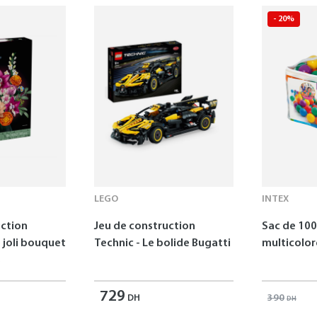
- 20%
LEGO
INTEX
uction
Jeu de construction
Sac de 100
e joli bouquet
Technic - Le bolide Bugatti
multicolor
s
729
390
DH
DH