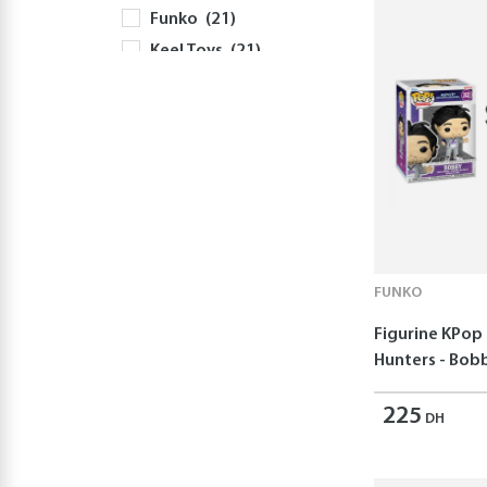
Funko
(21)
Keel Toys
(21)
Mattel
(19)
Science4you
(18)
Janod
(17)
Jeux 2 Mômes
(16)
Molto
(15)
Beyblade
(13)
Lego
(13)
FUNKO
Jovi
(12)
Mister Gadget
(12)
Figurine KPo
Hunters - Bob
Cra-Z-Art
(11)
Fisher‑Price
(11)
225
DH
Disney
(9)
Panini
(9)