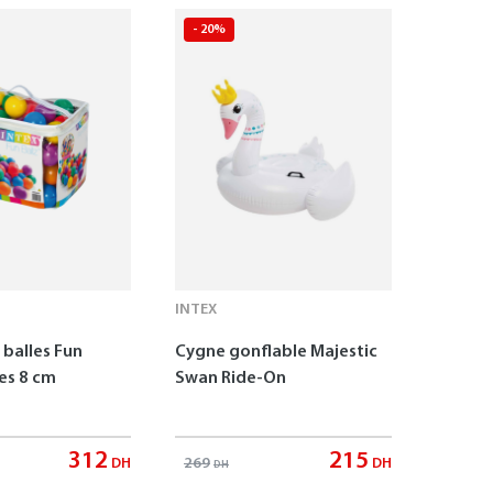
- 20%
INTEX
 balles Fun
Cygne gonflable Majestic
es 8 cm
Swan Ride-On
312
215
269
DH
DH
DH