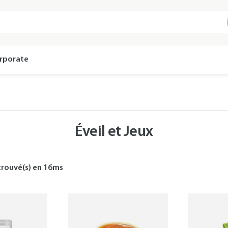
rporate
Éveil et Jeux
rouvé(s) en
16
ms