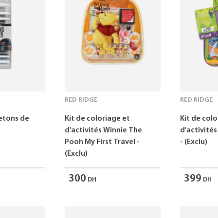
RED RIDGE
RED RIDGE
Jetons de
Kit de coloriage et
Kit de colo
d'activités Winnie The
d'activités
Pooh My First Travel -
- (Exclu)
(Exclu)
300
399
DH
DH