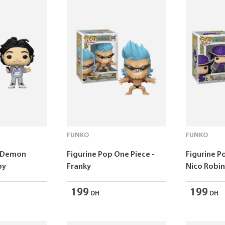
FUNKO
FUNKO
p Demon
Figurine Pop One Piece -
Figurine P
by
Franky
Nico Robin
199
199
DH
DH