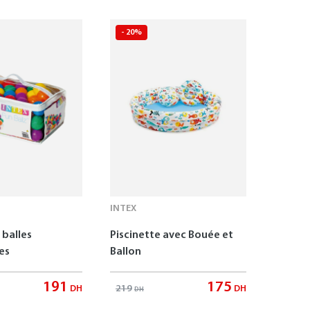
- 20%
INTEX
 balles
Piscinette avec Bouée et
es
Ballon
191
175
219
DH
DH
DH