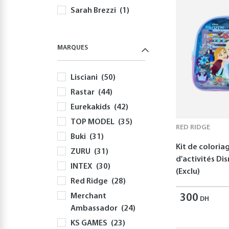
Sarah Brezzi
(1)
MARQUES
Lisciani
(50)
Rastar
(44)
Eurekakids
(42)
TOP MODEL
(35)
RED RIDGE
Buki
(31)
Kit de coloria
ZURU
(31)
d'activités Di
INTEX
(30)
(Exclu)
Red Ridge
(28)
Merchant
300
DH
Ambassador
(24)
KS GAMES
(23)