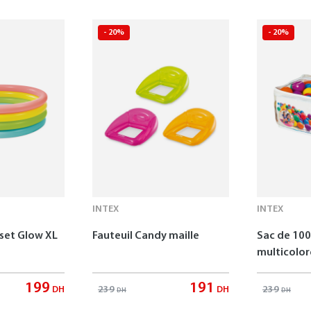
- 20%
- 20%
INTEX
INTEX
nset Glow XL
Fauteuil Candy maille
Sac de 100
multicolor
199
191
239
239
DH
DH
DH
DH