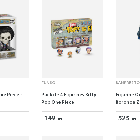
FUNKO
BANPRESTO
ne Piece -
Pack de 4 Figurines Bitty
Figurine O
Pop One Piece
Roronoa Z
149
525
DH
DH