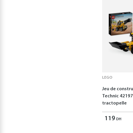
Milan
(4)
North Parade
(4)
Piccolia
(4)
Sassi
(4)
TEAMSTERZ
(4)
1 2 3 SOLEIL
(3)
AURÉLIE DESFOUR
(3)
Alessandra Bedin
(3)
LEGO
Banpresto
(3)
Jeu de constr
CANALTOYS
(3)
Technic 42197 
CMP
(3)
tractopelle
COLLECTIF
(3)
119
COLOP
(3)
DH
DS TOYS
(3)