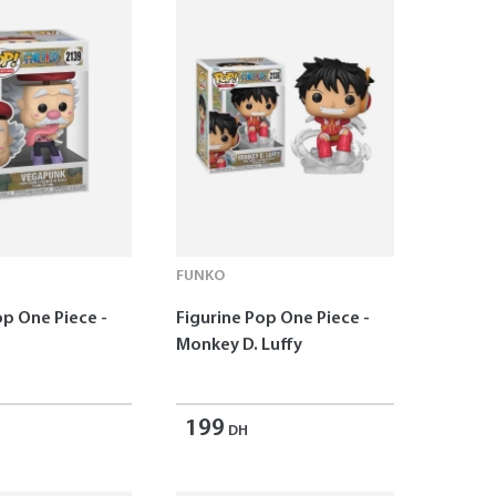
FUNKO
op One Piece -
Figurine Pop One Piece -
Monkey D. Luffy
199
DH