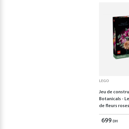
Deux Coqs d'Or
(3)
Free&Easy
(3)
Hachette Jeunesse
(3)
Hemma
(3)
Maped
(3)
Topigames
(3)
ATLAS
AMBASSADOR
(2)
Deli
(2)
LEGO
Home Deco Kids
(2)
Jeu de constr
Botanicals - L
Lunii
(2)
de fleurs rose
Mathilde Bourgon
(2)
699
DH
Shiilia
(2)