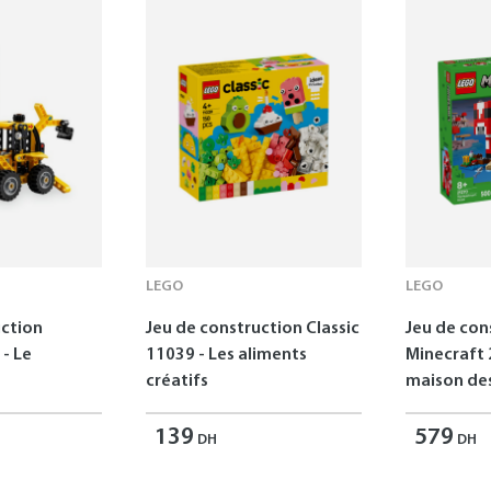
LEGO
LEGO
uction
Jeu de construction Classic
Jeu de con
- Le
11039 - Les aliments
Minecraft 
créatifs
maison de
139
579
DH
DH