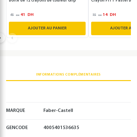
Boîte de 12 crayons de couleur Grip
Crayon PITT Pastel Bla
41
DH
14
DH
45
15
DH
DH
AJOUTER AU PANIER
AJOUTER AU 
INFORMATIONS COMPLÉMENTAIRES
MARQUE
Faber-Castell
GENCODE
4005401536635