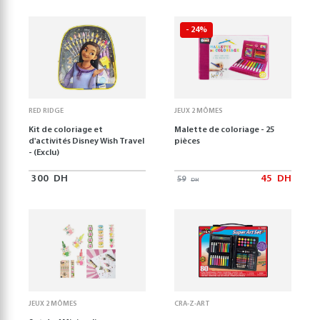
- 24%
RED RIDGE
JEUX 2 MÔMES
Kit de coloriage et
Malette de coloriage - 25
d'activités Disney Wish Travel
pièces
- (Exclu)
300
DH
45
DH
59
DH
JEUX 2 MÔMES
CRA-Z-ART