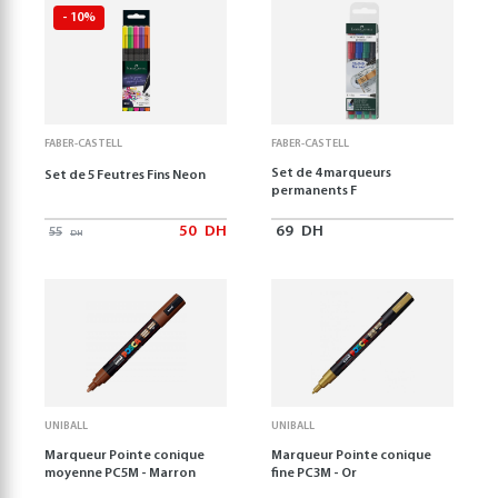
- 10%
FABER-CASTELL
FABER-CASTELL
Set de 4 marqueurs
Set de 5 Feutres Fins Neon
permanents F
50
DH
69
DH
55
DH
UNIBALL
UNIBALL
Marqueur Pointe conique
Marqueur Pointe conique
moyenne PC5M - Marron
fine PC3M - Or