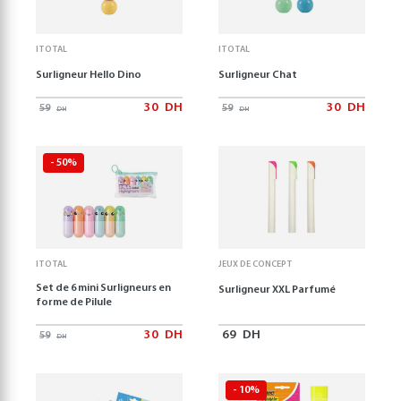
ITOTAL
ITOTAL
Surligneur Hello Dino
Surligneur Chat
30
DH
30
DH
59
59
DH
DH
- 50%
ITOTAL
JEUX DE CONCEPT
Set de 6 mini Surligneurs en
Surligneur XXL Parfumé
forme de Pilule
30
DH
69
DH
59
DH
- 10%