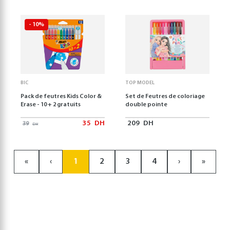
- 10%
BIC
TOP MODEL
Pack de feutres Kids Color &
Set de Feutres de coloriage
Erase - 10 + 2 gratuits
double pointe
35
DH
209
DH
39
DH
«
‹
1
2
3
4
›
»