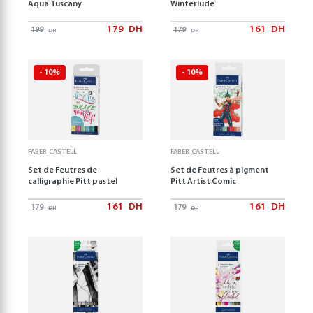
Aqua Tuscany
Winterlude
179
DH
161
DH
199
179
DH
DH
- 10%
- 10%
FABER-CASTELL
FABER-CASTELL
Set de Feutres de
Set de Feutres à pigment
calligraphie Pitt pastel
Pitt Artist Comic
161
DH
161
DH
179
179
DH
DH