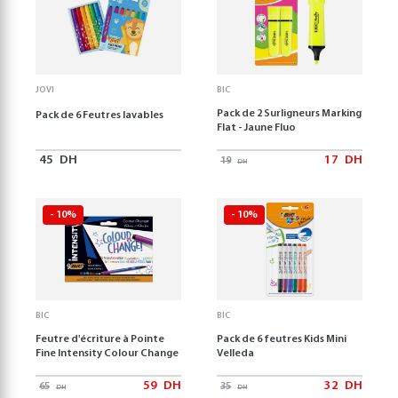
JOVI
BIC
Pack de 2 Surligneurs Marking
Pack de 6 Feutres lavables
Flat - Jaune Fluo
45
DH
17
DH
19
DH
- 10%
- 10%
BIC
BIC
Feutre d'écriture à Pointe
Pack de 6 feutres Kids Mini
Fine Intensity Colour Change
Velleda
59
DH
32
DH
65
35
DH
DH