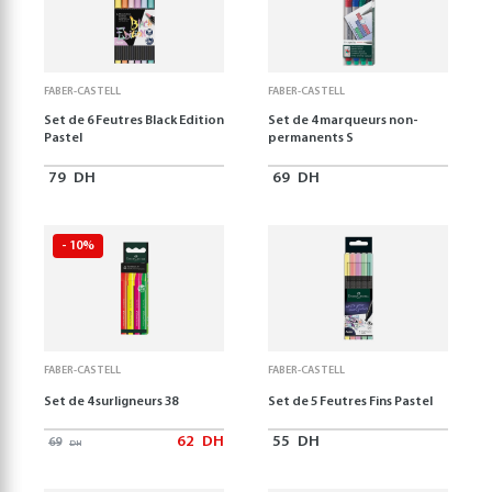
FABER-CASTELL
FABER-CASTELL
Set de 6 Feutres Black Edition
Set de 4 marqueurs non-
Pastel
permanents S
79
DH
69
DH
- 10%
FABER-CASTELL
FABER-CASTELL
Set de 4 surligneurs 38
Set de 5 Feutres Fins Pastel
62
DH
55
DH
69
DH