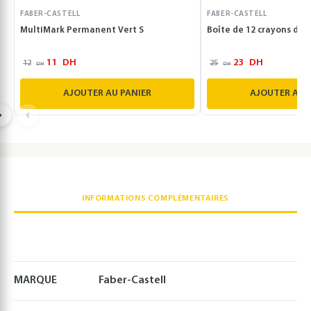
FABER-CASTELL
FABER-CASTELL
MultiMark Permanent Vert S
Boîte de 12 crayons de 
11
DH
23
DH
12
25
DH
DH
AJOUTER AU PANIER
AJOUTER AU 
INFORMATIONS COMPLÉMENTAIRES
MARQUE
Faber-Castell