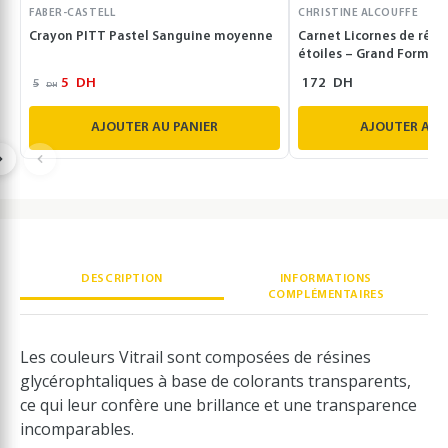
FABER-CASTELL
CHRISTINE ALCOUFFE
Crayon PITT Pastel Sanguine moyenne
Carnet Licornes de rêve
étoiles – Grand Format
5
DH
172
DH
5
DH
AJOUTER AU PANIER
AJOUTER AU 
DESCRIPTION
INFORMATIONS
COMPLÉMENTAIRES
Les couleurs Vitrail sont composées de résines
glycérophtaliques à base de colorants transparents,
ce qui leur confère une brillance et une transparence
incomparables.