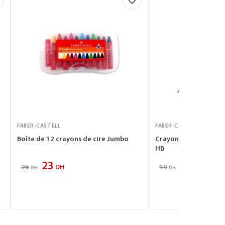
FABER-CASTELL
FABER-CASTELL
Boîte de 12 crayons de cire Jumbo
Crayon graphite CAS
HB
23
17
25
19
DH
DH
DH
DH