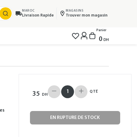
MAROC
MAGASINS
Livraison Rapide
Trouver mon magasin
Panier
0
DH
QTÉ
35
DH
ses
EN RUPTURE DE STOCK