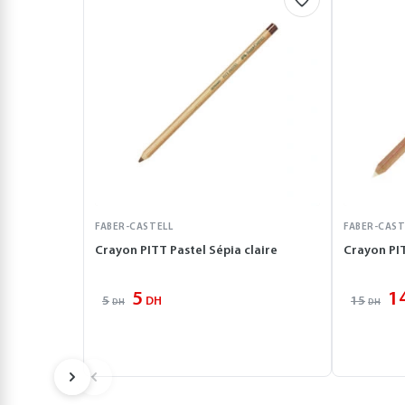
FABER-CASTELL
FABER-CAST
Crayon PITT Pastel Sépia claire
Crayon PI
5
1
5
15
DH
DH
DH