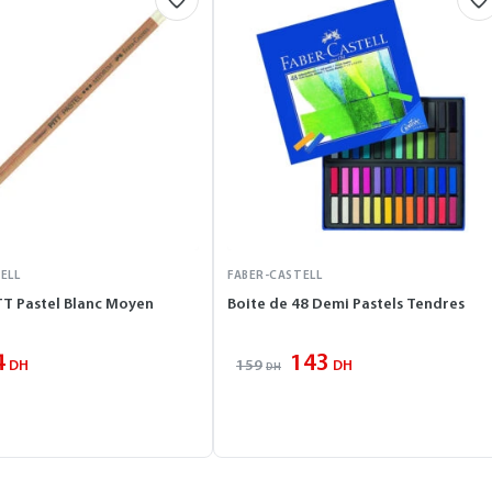
ELL
FABER-CASTELL
TT Pastel Blanc Moyen
Boite de 48 Demi Pastels Tendres
4
143
159
DH
DH
DH