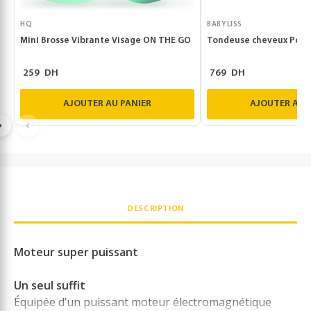
HQ
BABYLISS
Mini Brosse Vibrante Visage ON THE GO
Tondeuse cheveux Powe
259
DH
769
DH
AJOUTER AU PANIER
AJOUTER AU 
DESCRIPTION
Moteur super puissant
Un seul suffit
Équipée d’un puissant moteur électromagnétique