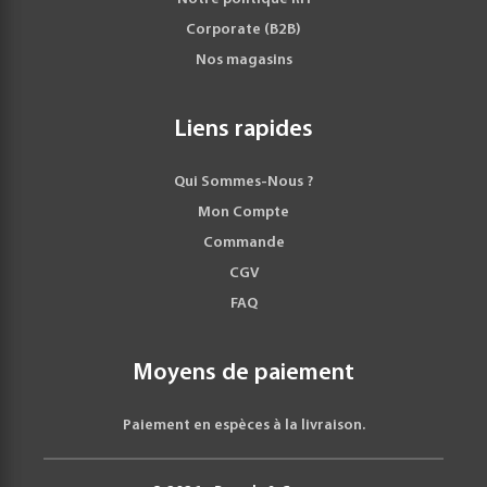
Plus facile et plus intelligent
Corporate (B2B)
Oraimo SmartClipper 2 est livré avec un indicateur
Nos magasins
LED pour indiquer la puissance/charge.
Connaître le niveau de la batterie en un coup d’œil.
Liens rapides
Qui Sommes-Nous ?
Mon Compte
Commande
CGV
FAQ
Moyens de paiement
Paiement en espèces à la livraison.