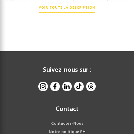
Enfermée dans sa chambre, Thérèse tombe dans une
VOIR TOUTE LA DESCRIPTION
prostration si complète que son mari, effrayé, ne sait
plus quelle décision prendre. Doit-il lui rendre sa
liberté ? «
Suivez-nous sur :
Contact
Contactez-Nous
Notre politique RH