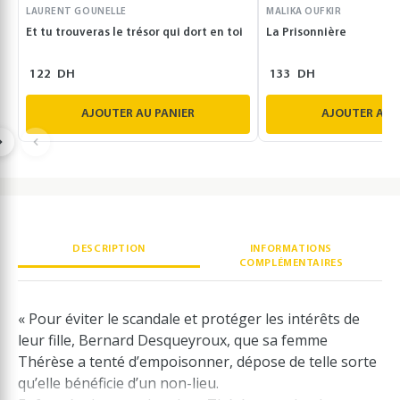
LAURENT GOUNELLE
MALIKA OUFKIR
Et tu trouveras le trésor qui dort en toi
La Prisonnière
122
DH
133
DH
AJOUTER AU PANIER
AJOUTER AU 
DESCRIPTION
INFORMATIONS
COMPLÉMENTAIRES
« Pour éviter le scandale et protéger les intérêts de
leur fille, Bernard Desqueyroux, que sa femme
Thérèse a tenté d’empoisonner, dépose de telle sorte
qu’elle bénéficie d’un non-lieu.