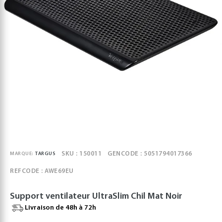
SKU : 150011
GENCODE : 5051794017366
MARQUE:
TARGUS
REFCODE : AWE69EU
Support ventilateur UltraSlim Chil Mat Noir
Livraison de 48h à 72h