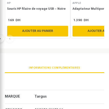
HP
APPLE
Souris HP filaire de voyage USB – Noire
Adaptateur Multiport V
169
DH
1.390
DH
AJOUTER AU PANIER
AJOUTER AU 
INFORMATIONS COMPLÉMENTAIRES
MARQUE
Targus