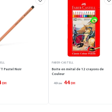
ELL
FABER-CASTELL
T Pastel Noir
Boite en métal de 12 crayons de
Couleur
4
44
49
DH
DH
DH