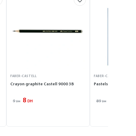
FABER-CASTELL
FABER-CASTELL
Crayon graphite Castell 9000 3B
Pastels carré tendres
8
80
9
89
DH
DH
DH
DH