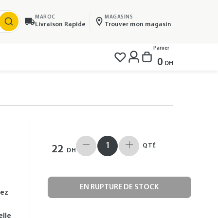
MAROC
MAGASINS
Livraison Rapide
Trouver mon magasin
Panier
0
DH
QTÉ
22
DH
EN RUPTURE DE STOCK
cez
lle