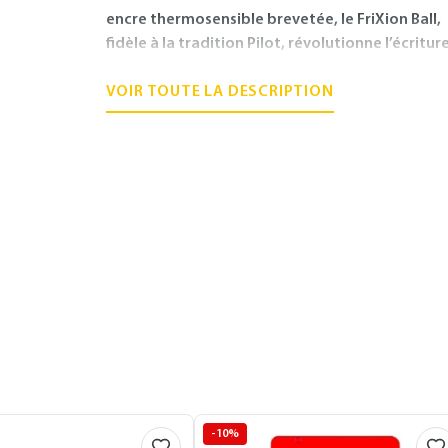
encre thermosensible brevetée, le FriXion Ball,
fidèle à la tradition Pilot, révolutionne l’écriture.
affiche un style jeune avec son corps fuselé et s
décor tatoo en huit coloris. Ne pas utiliser sur
VOIR TOUTE LA DESCRIPTION
documents officiels
-10%