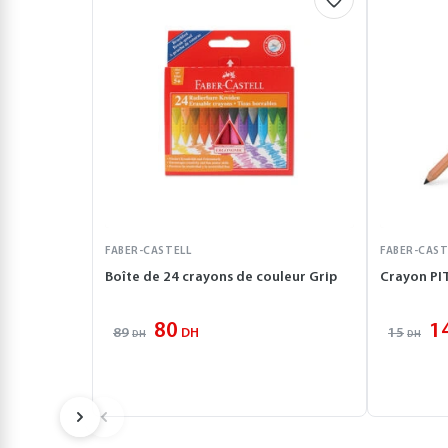
FABER-CASTELL
FABER-CAST
Boîte de 24 crayons de couleur Grip
Crayon PIT
80
1
89
15
DH
DH
DH