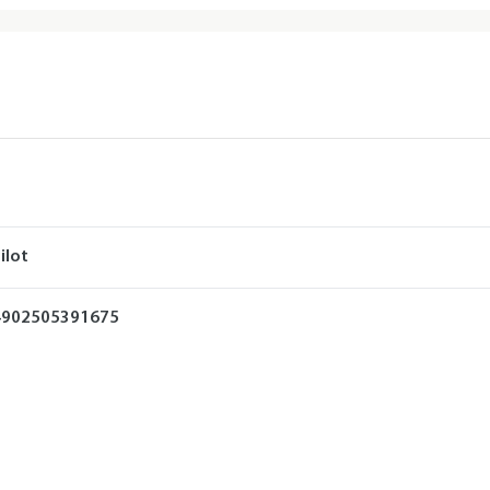
ilot
4902505391675