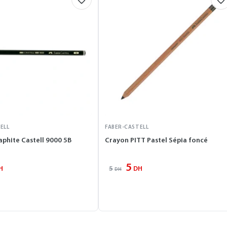
ELL
FABER-CASTELL
phite Castell 9000 5B
Crayon PITT Pastel Sépia foncé
5
5
H
DH
DH