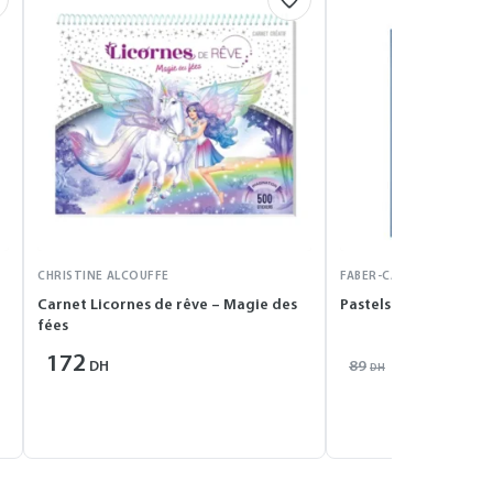
CHRISTINE ALCOUFFE
FABER-CASTELL
Carnet Licornes de rêve – Magie des
Pastels carré tendres
fées
172
80
89
DH
DH
DH