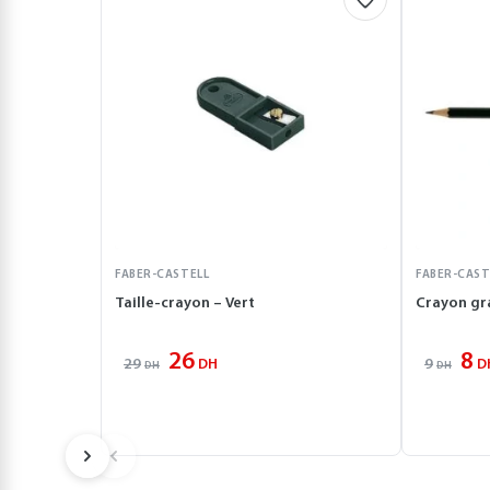
FABER-CASTELL
FABER-CAST
Taille-crayon – Vert
Crayon gra
26
8
29
9
DH
D
DH
DH