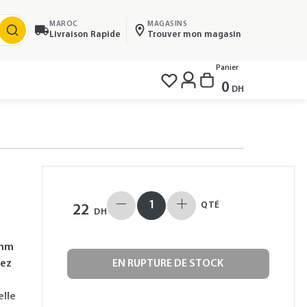
MAROC
MAGASINS
Livraison Rapide
Trouver mon magasin
Panier
0
DH
QTÉ
22
DH
7mm
cez
EN RUPTURE DE STOCK
lle