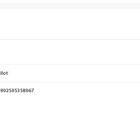
ilot
4902505358067