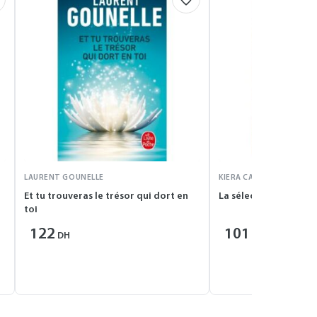
LAURENT GOUNELLE
KIERA CASS
Et tu trouveras le trésor qui dort en
La sélection – Tome 2 :
toi
122
101
DH
DH