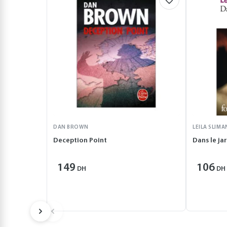
DAN BROWN
LEILA SLIMA
Deception Point
Dans le ja
149
106
DH
DH