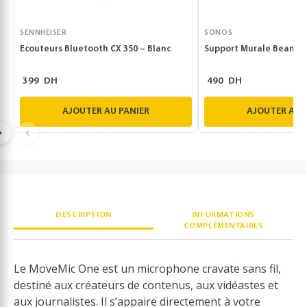
SENNHEISER
SONOS
Ecouteurs Bluetooth CX 350 – Blanc
Support Murale Beam B
399
DH
490
DH
AJOUTER AU PANIER
AJOUTER AU 
DESCRIPTION
INFORMATIONS
COMPLÉMENTAIRES
Le MoveMic One est un microphone cravate sans fil,
destiné aux créateurs de contenus, aux vidéastes et
aux journalistes. Il s’appaire directement à votre