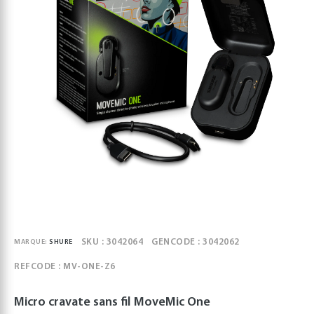
SKU : 3042064
GENCODE : 3042062
MARQUE:
SHURE
REFCODE : MV-ONE-Z6
Micro cravate sans fil MoveMic One