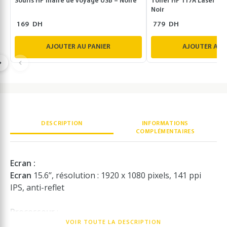
Souris HP filaire de voyage USB – Noire
Toner HP 117A Laser ton
Noir
169
DH
779
DH
AJOUTER AU PANIER
AJOUTER AU 
DESCRIPTION
INFORMATIONS
COMPLÉMENTAIRES
Ecran :
Ecran
15.6’’, résolution : 1920 x 1080 pixels, 141 ppi
IPS, anti-reflet
Processeur
:
VOIR TOUTE LA DESCRIPTION
CPU : Intel® CoreTM i3-1115G4 2 coeurs, fréquence