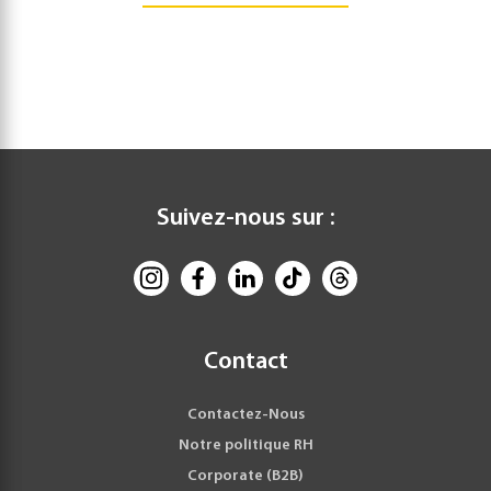
de base 3.0GHz, boost 4.1GHz
Carte graphique intégrée : Intel® UHD Graphics
Mémoire
:
RAM : 8Go
ROM : 256Go SSD NVMe
Audio
:
Suivez-nous sur :
Haut-parleurs x2 (2W x2) Microphones x2
Caméra frontale : 720p HD(rétractable incrustée dans
le clavier)
Batterie
: Capacité 42 Wh
Autonomie d’environ 7h30 en lecture vidéo 1080p,
Contact
53% chargé en 30 min et 100% en 100 min
Contactez-Nous
Chargeur secteur
:
Notre politique RH
HUAWEI USB Type-C 65W
Corporate (B2B)