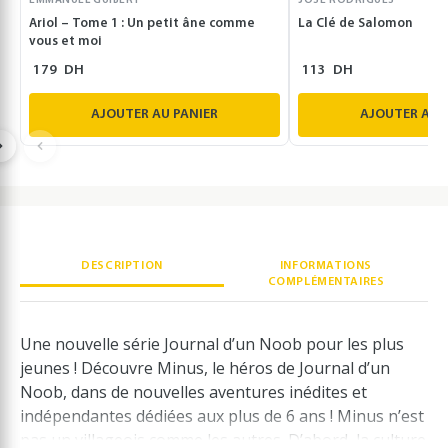
EMMANUEL GUIBERT
JOSE RODRIGUES
Ariol – Tome 1 : Un petit âne comme
La Clé de Salomon
vous et moi
179
DH
113
DH
AJOUTER AU PANIER
AJOUTER AU 
DESCRIPTION
INFORMATIONS
COMPLÉMENTAIRES
Une nouvelle série Journal d’un Noob pour les plus
jeunes ! Découvre Minus, le héros de Journal d’un
Noob, dans de nouvelles aventures inédites et
indépendantes dédiées aux plus de 6 ans ! Minus n’est
pas un villageois comme les autres. D’abord, la culture