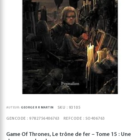
SKU : 93105
AUTEUR:
GEORGE R R MARTIN
GENCODE : 9782756406763
REFCODE : SO406763
Game Of Thrones, Le trône de fer – Tome 15 : Une