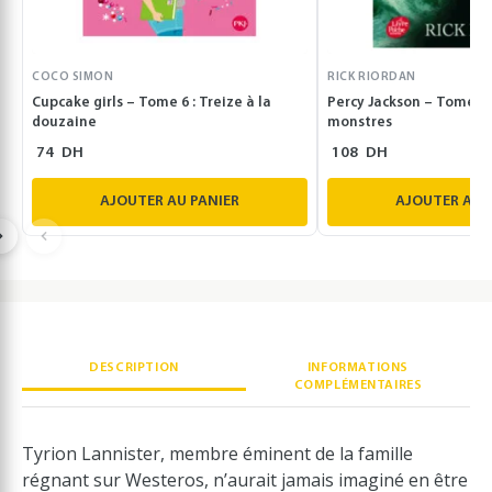
COCO SIMON
RICK RIORDAN
Cupcake girls – Tome 6 : Treize à la
Percy Jackson – Tome 2 
douzaine
monstres
74
DH
108
DH
AJOUTER AU PANIER
AJOUTER AU 
DESCRIPTION
INFORMATIONS
COMPLÉMENTAIRES
Tyrion Lannister, membre éminent de la famille
régnant sur Westeros, n’aurait jamais imaginé en être