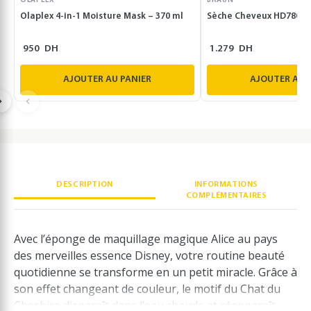
OLAPLEX
BRAUN
Olaplex 4-in-1 Moisture Mask – 370 ml
Sèche Cheveux HD780
950
DH
1.279
DH
AJOUTER AU PANIER
AJOUTER AU 
DESCRIPTION
INFORMATIONS
COMPLÉMENTAIRES
Avec l’éponge de maquillage magique Alice au pays
des merveilles essence Disney, votre routine beauté
quotidienne se transforme en un petit miracle. Grâce à
son effet changeant de couleur, le motif du Chat du
Cheshire disparaît dans l’eau chaude et réapparaît