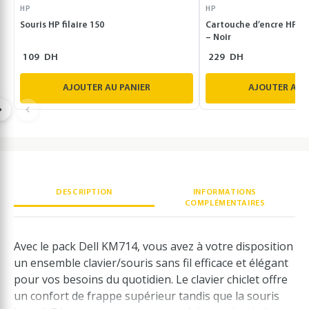
HP
HP
Souris HP filaire 150
Cartouche d’encre HP I
– Noir
109
DH
229
DH
AJOUTER AU PANIER
AJOUTER AU 
DESCRIPTION
INFORMATIONS
COMPLÉMENTAIRES
Avec le pack Dell KM714, vous avez à votre disposition
un ensemble clavier/souris sans fil efficace et élégant
pour vos besoins du quotidien. Le clavier chiclet offre
un confort de frappe supérieur tandis que la souris