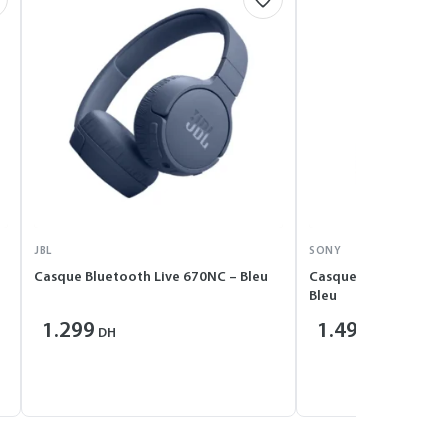
JBL
SONY
Casque Bluetooth Live 670NC – Bleu
Casque Bluetooth 5.
Bleu
1.299
1.499
DH
DH