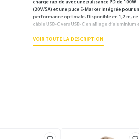
charge rapide avec une puissance PD de 100W
(20V/5A) et une puce E-Marker intégrée pour u
performance optimale. Disponible en 1,2 m, ce
câble USB-C vers USB-C en alliage d’aluminium et
tressé haute densité offre une durabilité
exceptionnelle. Profitez d’un transfert de don
VOIR TOUTE LA DESCRIPTION
à 480 Mbps et d’une compatibilité universelle 
vos appareils. Parfait pour une charge rapide e
fiable au quotidien !