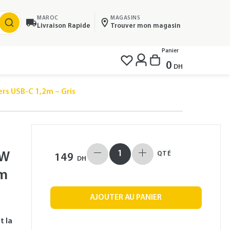
MAROC
MAGASINS
Livraison Rapide
Trouver mon magasin
Panier
0
DH
rs USB-C 1,2m – Gris
0W
QTÉ
149
DH
2m
AJOUTER AU PANIER
t la