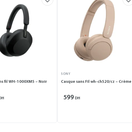
SONY
ns fil WH-1000XM5 – Noir
Casque sans Fil wh-ch520/cz – Crème
599
DH
DH