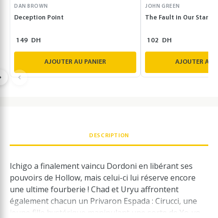
DAN BROWN
JOHN GREEN
Deception Point
The Fault in Our Stars
149
DH
102
DH
AJOUTER AU PANIER
AJOUTER AU 
DESCRIPTION
Ichigo a finalement vaincu Dordoni en libérant ses
pouvoirs de Hollow, mais celui-ci lui réserve encore
une ultime fourberie ! Chad et Uryu affrontent
également chacun un Privaron Espada : Cirucci, une
jeune fille hystérique manipulant une sorte de Yo-yo