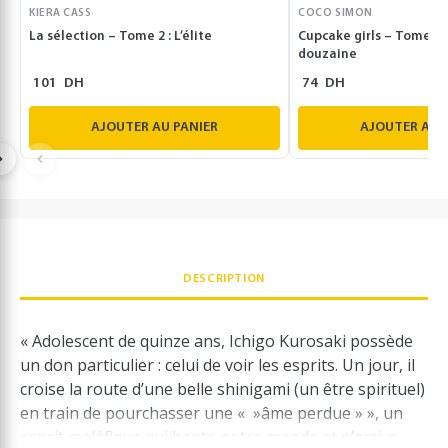
KIERA CASS
COCO SIMON
La sélection – Tome 2 : L’élite
Cupcake girls – Tome 6 :
douzaine
101
DH
74
DH
AJOUTER AU PANIER
AJOUTER AU 
DESCRIPTION
« Adolescent de quinze ans, Ichigo Kurosaki possède
un don particulier : celui de voir les esprits. Un jour, il
croise la route d’une belle shinigami (un être spirituel)
en train de pourchasser une « »âme perdue » », un
esprit maléfique qui hante notre monde et n’arrive