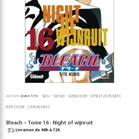
SKU : 50100
GENCODE : 9782723453851
AUTEUR:
KUBO TITE
REFCODE : LPN453851
Bleach – Tome 16 : Night of wijnruit
Livraison de 48h à 72h