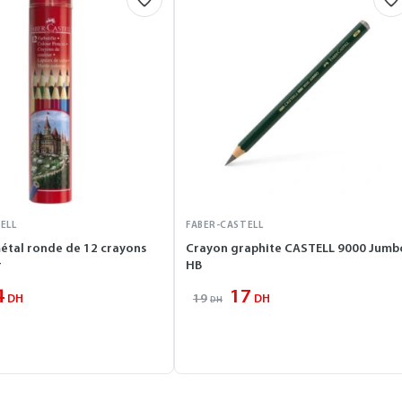
ELL
FABER-CASTELL
étal ronde de 12 crayons
Crayon graphite CASTELL 9000 Jumb
r
HB
4
17
19
DH
DH
DH