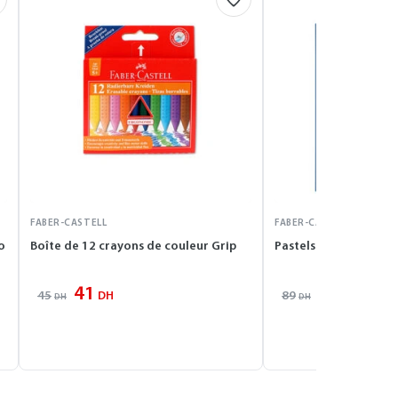
FABER-CASTELL
FABER-CASTELL
o
Boîte de 12 crayons de couleur Grip
Pastels carré tendres
41
80
45
89
DH
DH
DH
DH