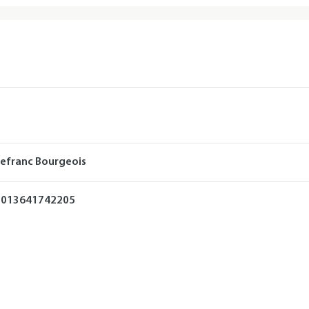
efranc Bourgeois
3013641742205