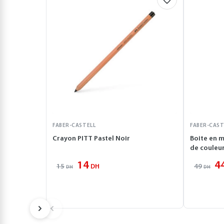
FABER-CASTELL
FABER-CAST
Crayon PITT Pastel Noir
Boite en m
de couleu
14
4
15
49
DH
DH
DH