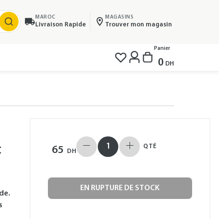
MAROC
MAGASINS
Livraison Rapide
Trouver mon magasin
Panier
0
DH
t
QTÉ
65
DH
EN RUPTURE DE STOCK
de.
s