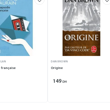
RLAN
DAN BROWN
 française
Origine
149
DH