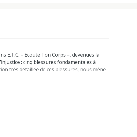
ns E.T.C. – Ecoute Ton Corps –, devenues la
’injustice : cinq blessures fondamentales à
ion très détaillée de ces blessures, nous mène
être enfin nous-même. Un guide simple et