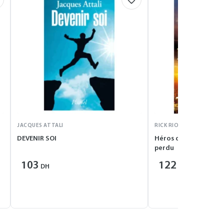
JACQUES ATTALI
RICK RIORDAN
DEVENIR SOI
Héros de l’Olympe – T
perdu
103
122
DH
DH