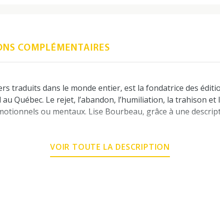
ONS COMPLÉMENTAIRES
 traduits dans le monde entier, est la fondatrice des éditio
Québec. Le rejet, l’abandon, l’humiliation, la trahison et l
émotionnels ou mentaux. Lise Bourbeau, grâce à une descript
end le véritable épanouissement, celui qui nous conduit à 
blèmes quotidiens en tremplin pour grandir.
VOIR TOUTE LA DESCRIPTION