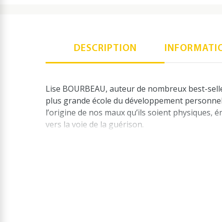
DESCRIPTION
INFORMATI
Lise BOURBEAU, auteur de nombreux best-sellers
plus grande école du développement personnel au 
l’origine de nos maux qu’ils soient physiques, 
vers la voie de la guérison.
Car de la compréhension de ces mécanismes dép
pratique pour transformer tous nos petits pro