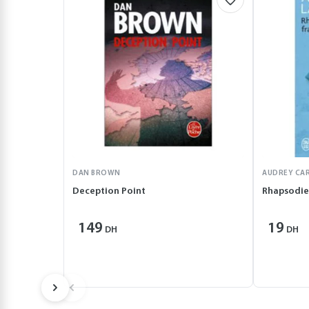
DAN BROWN
AUDREY CA
Deception Point
Rhapsodie
149
19
DH
DH