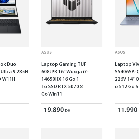
ASUS
ASUS
ok Duo
Laptop Gaming TUF
Laptop Vi
 Ultra 9 285H
608JPR 16'' Wuxga i7-
S5406SA-Q
SD W11H
14650HX 16 Go 1
226V 14" 
To SSD RTX 5070 8
o 512 Go 
Go Win11
19.890
11.990
DH