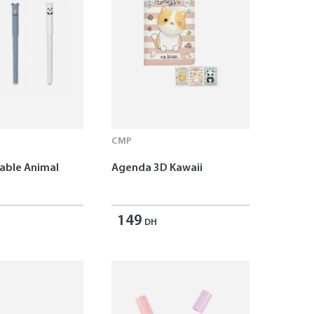
CMP
çable Animal
Agenda 3D Kawaii
149
DH