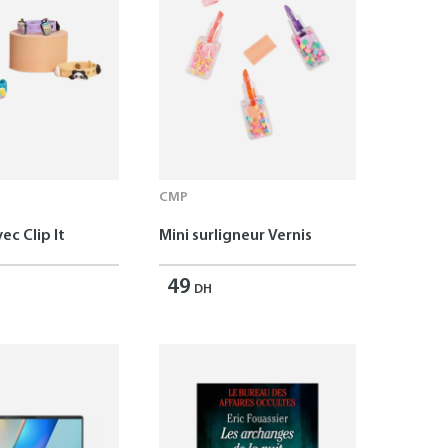
CMP
ec Clip It
Mini surligneur Vernis
49
DH