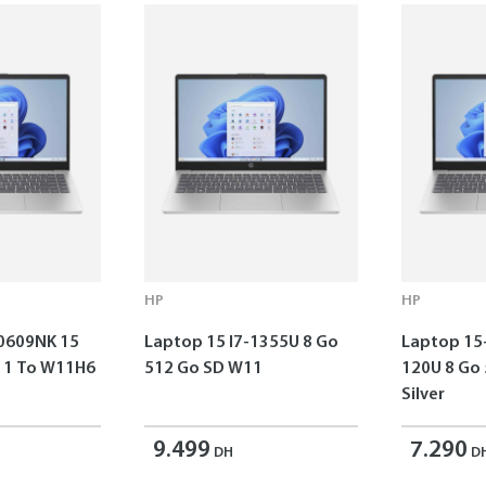
HP
HP
0609NK 15
Laptop 15 I7-1355U 8 Go
Laptop 15
o W11H6
512 Go SD W11
120U 8 Go
Silver
9.499
7.290
DH
D