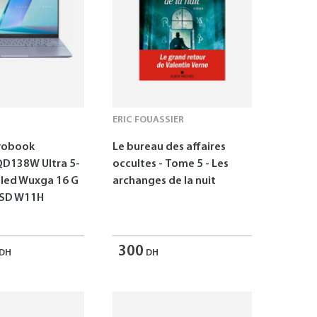
ERIC FOUASSIER
vobook
Le bureau des affaires
D138W Ultra 5-
occultes - Tome 5 - Les
Oled Wuxga 16 G
archanges de la nuit
SSD W11H
300
DH
DH