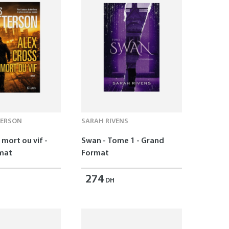
TERSON
SARAH RIVENS
 mort ou vif -
Swan - Tome 1 - Grand
mat
Format
274
DH