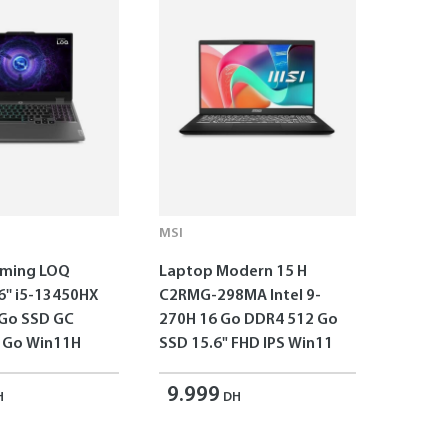
MSI
aming LOQ
Laptop Modern 15 H
6'' i5-13450HX
C2RMG-298MA Intel 9-
 Go SSD GC
270H 16 Go DDR4 512 Go
 Go Win11H
SSD 15.6" FHD IPS Win11
9.999
H
DH