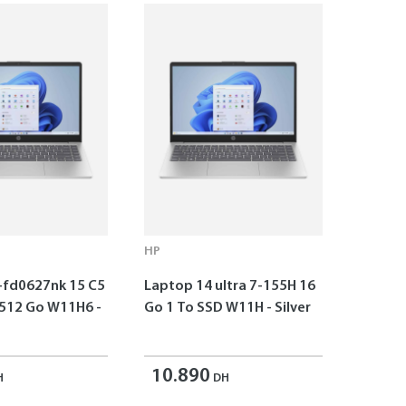
HP
-fd0627nk 15 C5
Laptop 14 ultra 7-155H 16
 512 Go W11H6 -
Go 1 To SSD W11H - Silver
10.890
H
DH