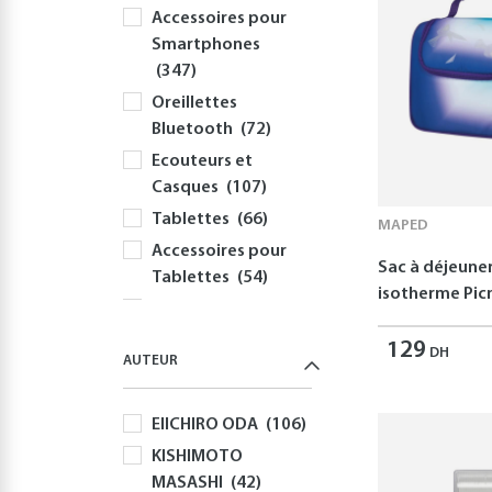
Accessoires pour
Smartphones
(347)
Oreillettes
Bluetooth
(72)
Ecouteurs et
Casques
(107)
Tablettes
(66)
MAPED
Accessoires pour
Sac à déjeune
Tablettes
(54)
isotherme Picn
Informatique
(414)
129
DH
AUTEUR
PC
(354)
Périphériques et
EIICHIRO ODA
(106)
Accessoires PC
(308)
KISHIMOTO
MASASHI
(42)
Claviers
(58)