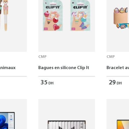
CMP
CMP
Animaux
Bagues en silicone Clip It
Bracelet av
35
29
DH
DH