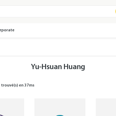
rporate
Yu-Hsuan Huang
s
trouvé(s) en
37
ms