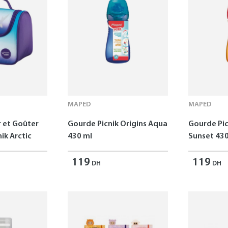
MAPED
MAPED
r et Goûter
Gourde Picnik Origins Aqua
Gourde Pic
ik Arctic
430 ml
Sunset 430
119
119
DH
DH