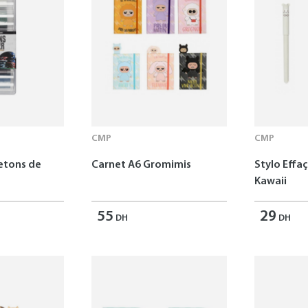
CMP
CMP
Jetons de
Carnet A6 Gromimis
Stylo Effa
Kawaii
55
29
DH
DH