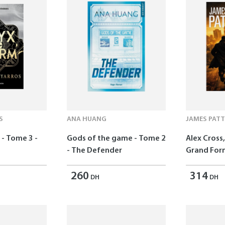
S
ANA HUANG
JAMES PAT
- Tome 3 -
Gods of the game - Tome 2
Alex Cross,
- The Defender
Grand For
260
314
DH
DH