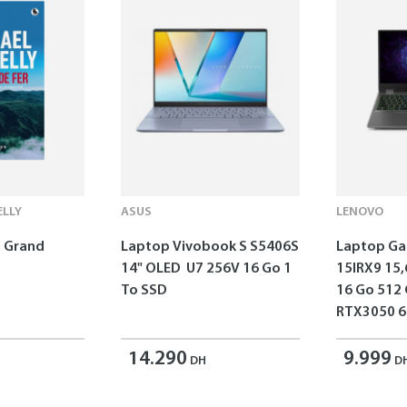
LLY
ASUS
LENOVO
 - Grand
Laptop Vivobook S S5406S
Laptop G
14" OLED U7 256V 16 Go 1
15IRX9 15,
To SSD
16 Go 512
RTX3050 6
14.290
9.999
DH
D