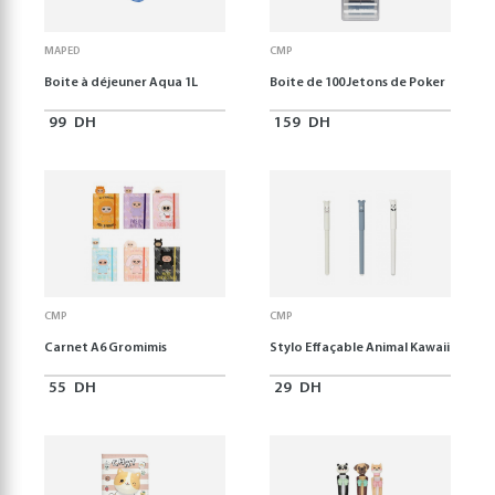
MAPED
CMP
Boite à déjeuner Aqua 1L
Boite de 100 Jetons de Poker
99
DH
159
DH
CMP
CMP
Carnet A6 Gromimis
Stylo Effaçable Animal Kawaii
55
DH
29
DH