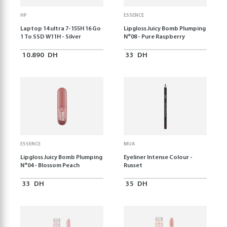
HP
ESSENCE
Laptop 14 ultra 7-155H 16 Go
Lipgloss Juicy Bomb Plumping
1 To SSD W11H - Silver
N°08 - Pure Raspberry
10.890
DH
33
DH
ESSENCE
MUA
Lipgloss Juicy Bomb Plumping
Eyeliner Intense Colour -
N°04 - Blossom Peach
Russet
33
DH
35
DH