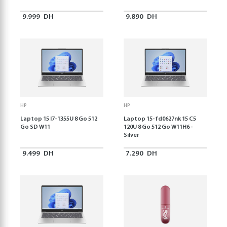
9.999
DH
9.890
DH
HP
HP
Laptop 15 I7-1355U 8 Go 512
Laptop 15-fd0627nk 15 C5
Go SD W11
120U 8 Go 512 Go W11H6 -
Silver
9.499
DH
7.290
DH