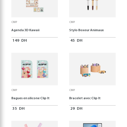
CMP
CMP
Agenda 3D Kawaii
Stylo Boxeur Animaux
149
DH
45
DH
CMP
CMP
Bagues en silicone Clip It
Bracelet avec Clip It
35
DH
29
DH