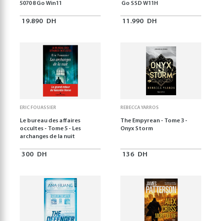
5070 8 Go Win11
Go SSD W11H
19.890
DH
11.990
DH
ERIC FOUASSIER
REBECCA YARROS
Le bureau des affaires
The Empyrean - Tome 3 -
occultes - Tome 5 - Les
Onyx Storm
archanges de la nuit
300
DH
136
DH