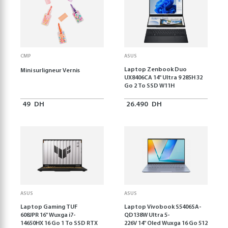
CMP
ASUS
Laptop Zenbook Duo
Mini surligneur Vernis
UX8406CA 14'' Ultra 9 285H 32
Go 2 To SSD W11H
49
DH
26.490
DH
ASUS
ASUS
Laptop Gaming TUF
Laptop Vivobook S5406SA-
608JPR 16'' Wuxga i7-
QD138W Ultra 5-
14650HX 16 Go 1 To SSD RTX
226V 14" Oled Wuxga 16 Go 512