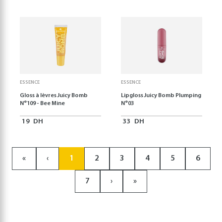
ESSENCE
ESSENCE
Gloss à lèvres Juicy Bomb
Lipgloss Juicy Bomb Plumping
N°109 - Bee Mine
N°03
19
DH
33
DH
«
‹
1
2
3
4
5
6
7
›
»