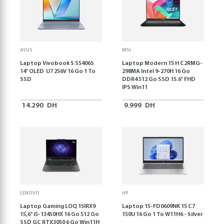
ASUS
MSI
Laptop Vivobook S S5406S
Laptop Modern 15 H C2RMG-
14" OLED U7 256V 16 Go 1 To
298MA Intel 9-270H 16 Go
SSD
DDR4 512 Go SSD 15.6" FHD
IPS Win11
14.290
DH
9.999
DH
LENOVO
HP
Laptop Gaming LOQ 15IRX9
Laptop 15-FD0609NK 15 C7
15,6'' i5-13450HX 16 Go 512 Go
150U 16 Go 1 To W11H6 - Silver
SSD GC RTX3050 6 Go Win11H