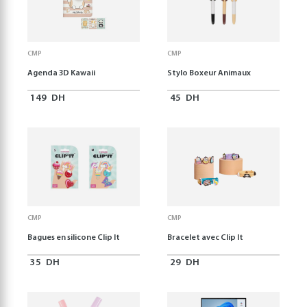
CMP
CMP
Agenda 3D Kawaii
Stylo Boxeur Animaux
149
DH
45
DH
CMP
CMP
Bagues en silicone Clip It
Bracelet avec Clip It
35
DH
29
DH