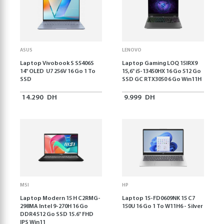
ASUS
LENOVO
Laptop Vivobook S S5406S
Laptop Gaming LOQ 15IRX9
14" OLED U7 256V 16 Go 1 To
15,6'' i5-13450HX 16 Go 512 Go
SSD
SSD GC RTX3050 6 Go Win11H
14.290
DH
9.999
DH
MSI
HP
Laptop Modern 15 H C2RMG-
Laptop 15-FD0609NK 15 C7
298MA Intel 9-270H 16 Go
150U 16 Go 1 To W11H6 - Silver
DDR4 512 Go SSD 15.6" FHD
IPS Win11