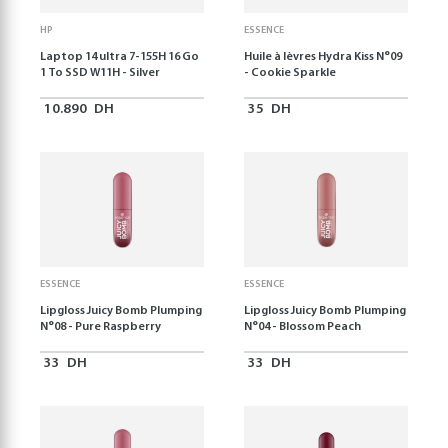
HP
ESSENCE
Laptop 14 ultra 7-155H 16 Go
Huile à lèvres Hydra Kiss N°09
1 To SSD W11H - Silver
- Cookie Sparkle
10.890
DH
35
DH
ESSENCE
ESSENCE
Lipgloss Juicy Bomb Plumping
Lipgloss Juicy Bomb Plumping
N°08 - Pure Raspberry
N°04 - Blossom Peach
33
DH
33
DH