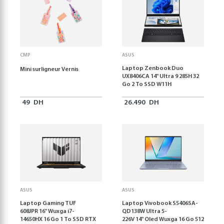
CMP
ASUS
Laptop Zenbook Duo
Mini surligneur Vernis
UX8406CA 14'' Ultra 9 285H 32
Go 2 To SSD W11H
49
DH
26.490
DH
ASUS
ASUS
Laptop Gaming TUF
Laptop Vivobook S5406SA-
608JPR 16'' Wuxga i7-
QD138W Ultra 5-
14650HX 16 Go 1 To SSD RTX
226V 14" Oled Wuxga 16 Go 512