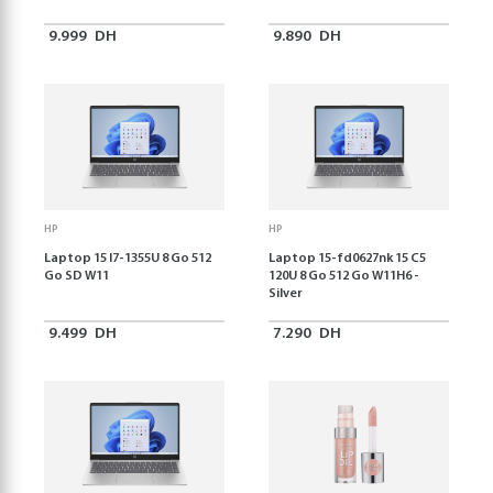
9.999
DH
9.890
DH
HP
HP
Laptop 15 I7-1355U 8 Go 512
Laptop 15-fd0627nk 15 C5
Go SD W11
120U 8 Go 512 Go W11H6 -
Silver
9.499
DH
7.290
DH