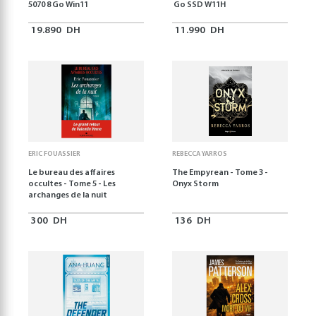
5070 8 Go Win11
Go SSD W11H
19.890
DH
11.990
DH
ERIC FOUASSIER
REBECCA YARROS
Le bureau des affaires
The Empyrean - Tome 3 -
occultes - Tome 5 - Les
Onyx Storm
archanges de la nuit
300
DH
136
DH