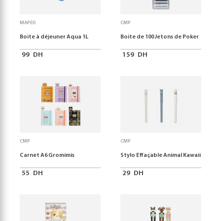
MAPED
CMP
Boite à déjeuner Aqua 1L
Boite de 100 Jetons de Poker
99
DH
159
DH
CMP
CMP
Carnet A6 Gromimis
Stylo Effaçable Animal Kawaii
55
DH
29
DH