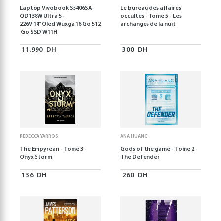
Laptop Vivobook S5406SA-
Le bureau des affaires
QD138W Ultra 5-
occultes - Tome 5 - Les
226V 14" Oled Wuxga 16 Go 512
archanges de la nuit
Go SSD W11H
11.990
DH
300
DH
REBECCA YARROS
ANA HUANG
The Empyrean - Tome 3 -
Gods of the game - Tome 2 -
Onyx Storm
The Defender
136
DH
260
DH