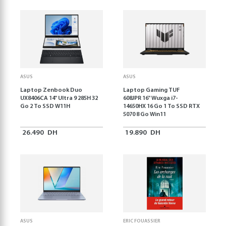
ASUS
ASUS
Laptop Zenbook Duo
Laptop Gaming TUF
UX8406CA 14'' Ultra 9 285H 32
608JPR 16'' Wuxga i7-
Go 2 To SSD W11H
14650HX 16 Go 1 To SSD RTX
5070 8 Go Win11
26.490
DH
19.890
DH
ASUS
ERIC FOUASSIER