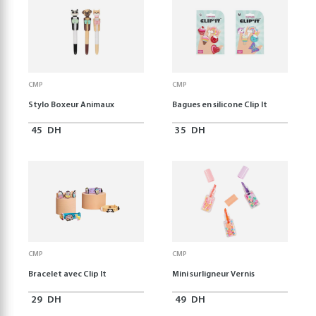
CMP
CMP
Stylo Boxeur Animaux
Bagues en silicone Clip It
45
DH
35
DH
CMP
CMP
Bracelet avec Clip It
Mini surligneur Vernis
29
DH
49
DH