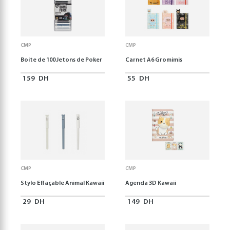
CMP
CMP
Boite de 100 Jetons de Poker
Carnet A6 Gromimis
159
DH
55
DH
CMP
CMP
Stylo Effaçable Animal Kawaii
Agenda 3D Kawaii
29
DH
149
DH