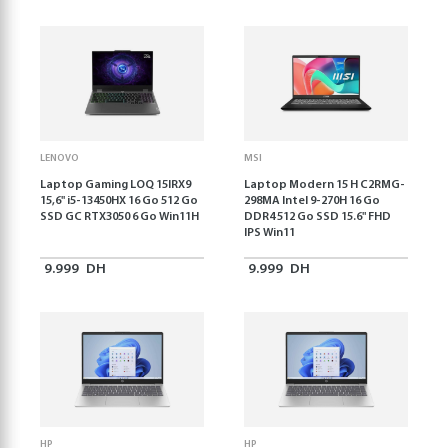
LENOVO
MSI
Laptop Gaming LOQ 15IRX9
Laptop Modern 15 H C2RMG-
15,6'' i5-13450HX 16 Go 512 Go
298MA Intel 9-270H 16 Go
SSD GC RTX3050 6 Go Win11H
DDR4 512 Go SSD 15.6" FHD
IPS Win11
9.999
DH
9.999
DH
HP
HP