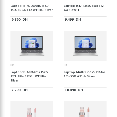
Laptop 15-FD0609NK 15 C7
Laptop 15 I7-1355U 8 Go 512
150U 16 Go 1 To W11H6 - Silver
Go SD W11
9.890
DH
9.499
DH
HP
HP
Laptop 15-fd0627nk 15 C5
Laptop 14 ultra 7-155H 16 Go
120U 8 Go 512 Go W11H6 -
1 To SSD W11H - Silver
Silver
7.290
DH
10.890
DH