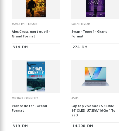
JAMES PATTERSON
SARAH RIVENS
Alex Cross, mort ou vif -
Swan - Tome 1 - Grand
Grand Format
Format
314
DH
274
DH
MICHAEL CONNELLY
ASUS
L'arbre de fer - Grand
Laptop Vivobook S S5406S
Format
14" OLED U7 256V 16 Go 1 To
SSD
319
DH
14.290
DH