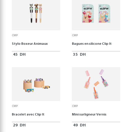
CMP
CMP
Stylo Boxeur Animaux
Bagues en silicone Clip It
45
DH
35
DH
CMP
CMP
Bracelet avec Clip It
Mini surligneur Vernis
29
DH
49
DH