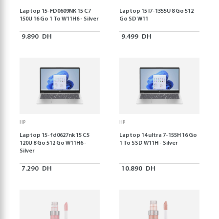
Laptop 15-FD0609NK 15 C7
Laptop 15 I7-1355U 8 Go 512
150U 16 Go 1 To W11H6 - Silver
Go SD W11
9.890
DH
9.499
DH
HP
HP
Laptop 15-fd0627nk 15 C5
Laptop 14 ultra 7-155H 16 Go
120U 8 Go 512 Go W11H6 -
1 To SSD W11H - Silver
Silver
7.290
DH
10.890
DH