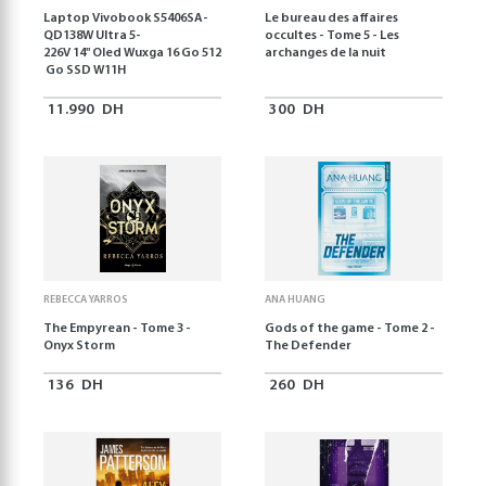
Laptop Vivobook S5406SA-
Le bureau des affaires
QD138W Ultra 5-
occultes - Tome 5 - Les
226V 14" Oled Wuxga 16 Go 512
archanges de la nuit
Go SSD W11H
11.990
DH
300
DH
REBECCA YARROS
ANA HUANG
The Empyrean - Tome 3 -
Gods of the game - Tome 2 -
Onyx Storm
The Defender
136
DH
260
DH