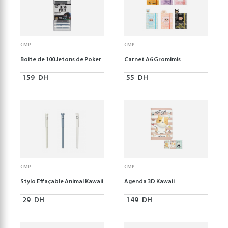
CMP
CMP
Boite de 100 Jetons de Poker
Carnet A6 Gromimis
159
DH
55
DH
CMP
CMP
Stylo Effaçable Animal Kawaii
Agenda 3D Kawaii
29
DH
149
DH