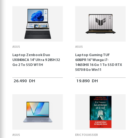
ASUS
ASUS
Laptop Zenbook Duo
Laptop Gaming TUF
UX8406CA 14'' Ultra 9 285H 32
608JPR 16'' Wuxga i7-
Go 2 To SSD W11H
14650HX 16 Go 1 To SSD RTX
5070 8 Go Win11
26.490
DH
19.890
DH
ASUS
ERIC FOUASSIER