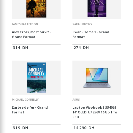
JAMES PATTERSON
SARAH RIVENS
Alex Cross, mort ou vif -
Swan - Tome 1 - Grand
Grand Format
Format
314
DH
274
DH
MICHAEL CONNELLY
ASUS
L'arbre de fer - Grand
Laptop Vivobook S S5406S
Format
14" OLED U7 256V 16 Go 1 To
SSD
319
DH
14.290
DH