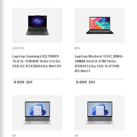
LENOVO
MSI
Laptop Gaming LOQ 15IRX9
Laptop Modern 15 H C2RMG-
15,6'' i5-13450HX 16 Go 512 Go
298MA Intel 9-270H 16 Go
SSD GC RTX3050 6 Go Win11H
DDR4 512 Go SSD 15.6" FHD
IPS Win11
9.999
DH
9.999
DH
HP
HP