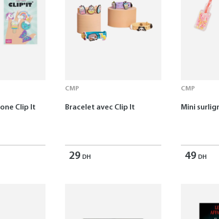
CMP
CMP
one Clip It
Bracelet avec Clip It
Mini surlig
29
49
DH
DH