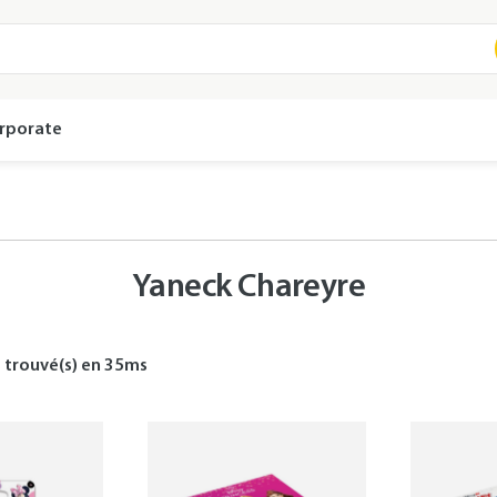
rporate
Yaneck Chareyre
s
trouvé(s) en
35
ms