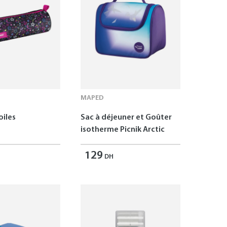
MAPED
oiles
Sac à déjeuner et Goûter
isotherme Picnik Arctic
129
DH