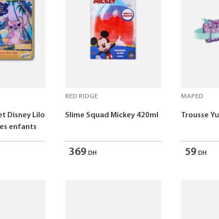
RED RIDGE
MAPED
et Disney Lilo
Slime Squad Mickey 420ml
Trousse 
les enfants
369
59
DH
DH