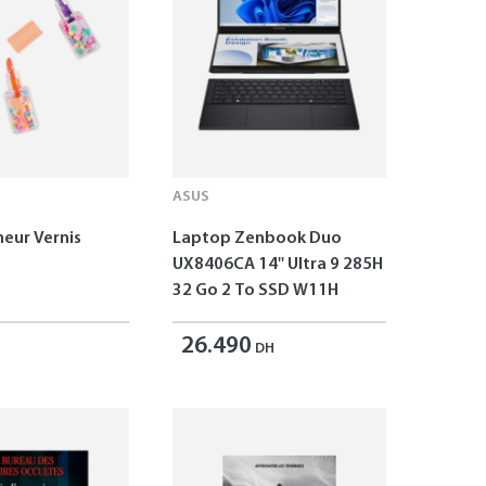
ASUS
neur Vernis
Laptop Zenbook Duo
UX8406CA 14'' Ultra 9 285H
32 Go 2 To SSD W11H
26.490
DH