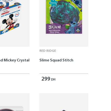
RED RIDGE
d Mickey Crystal
Slime Squad Stitch
299
DH