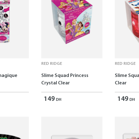
RED RIDGE
RED RIDGE
 magique
Slime Squad Princess
Slime Squa
Crystal Clear
Clear
149
149
DH
DH