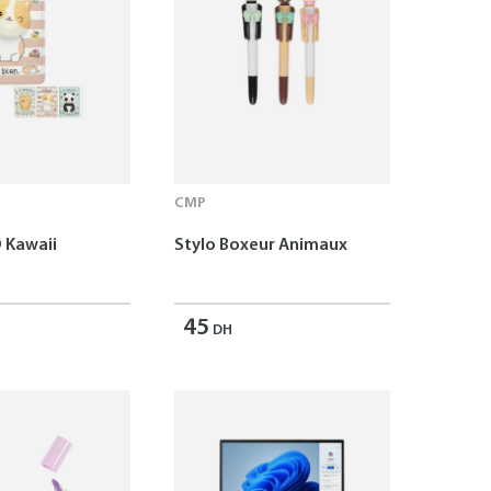
CMP
 Kawaii
Stylo Boxeur Animaux
45
DH