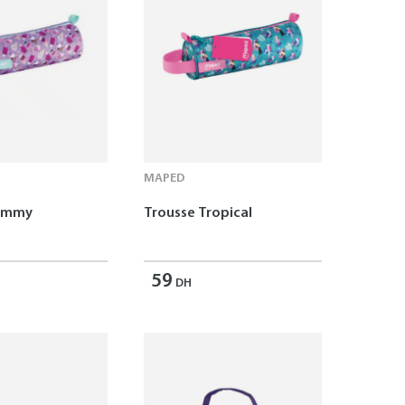
MAPED
Yummy
Trousse Tropical
59
DH