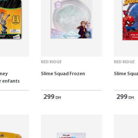
RED RIDGE
RED RIDGE
sney
Slime Squad Frozen
Slime Squ
 enfants
299
299
DH
DH