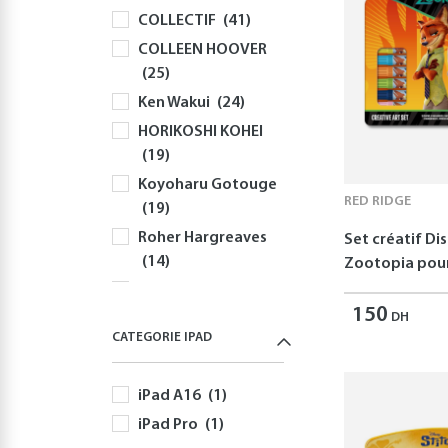
COLLECTIF
(41)
Souris
(81)
COLLEEN HOOVER
Sacs à Dos et
(25)
Sacoches PC
(59)
Ken Wakui
(24)
Gaming
(512)
HORIKOSHI KOHEI
Playstation
(144)
(19)
PS5
(127)
Koyoharu Gotouge
Autres Accessoires
RED RIDGE
(19)
PS5
(58)
Roher Hargreaves
Set créatif Di
Nintendo
(166)
(14)
Zootopia pour
Nintendo Switch
Robert Greene
(166)
150
(12)
DH
Jeux Nintendo
CATEGORIE IPAD
Disney
(11)
Switch
(82)
Yusuke Nomura
Autres Accessoires
iPad A16
(1)
(11)
Nintendo Switch
iPad Pro
(1)
Freida McFadden
(60)