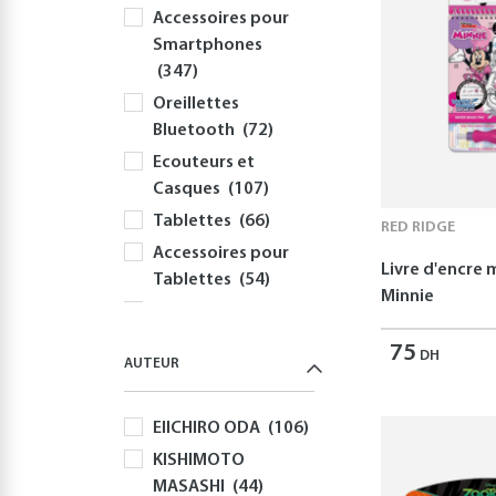
Accessoires pour
Smartphones
(347)
Oreillettes
Bluetooth
(72)
Ecouteurs et
Casques
(107)
Tablettes
(66)
RED RIDGE
Accessoires pour
Livre d'encre
Tablettes
(54)
Minnie
Informatique
(414)
75
DH
AUTEUR
PC
(354)
Périphériques et
EIICHIRO ODA
(106)
Accessoires PC
(308)
KISHIMOTO
MASASHI
(44)
Claviers
(58)