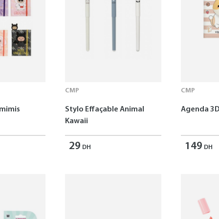
CMP
CMP
omimis
Stylo Effaçable Animal
Agenda 3D
Kawaii
29
149
DH
DH