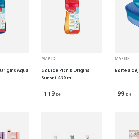
MAPED
MAPED
 Origins Aqua
Gourde Picnik Origins
Boite à dé
Sunset 430 ml
119
99
DH
DH