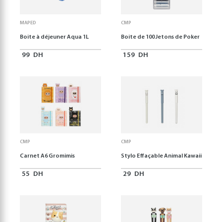
MAPED
CMP
Boite à déjeuner Aqua 1L
Boite de 100 Jetons de Poker
99
DH
159
DH
CMP
CMP
Carnet A6 Gromimis
Stylo Effaçable Animal Kawaii
55
DH
29
DH