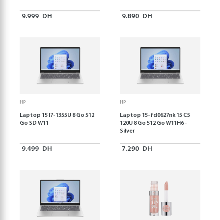
9.999
DH
9.890
DH
HP
HP
Laptop 15 I7-1355U 8 Go 512
Laptop 15-fd0627nk 15 C5
Go SD W11
120U 8 Go 512 Go W11H6 -
Silver
9.499
DH
7.290
DH