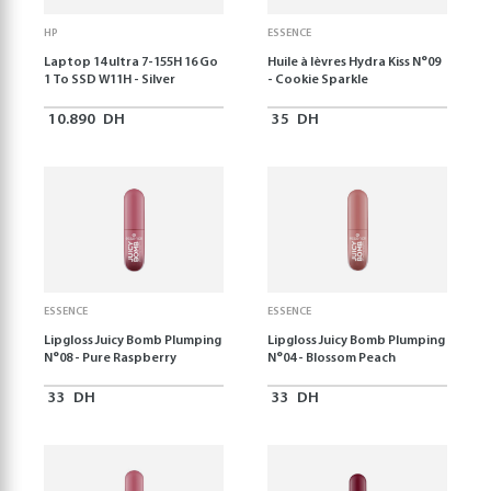
HP
ESSENCE
Laptop 14 ultra 7-155H 16 Go
Huile à lèvres Hydra Kiss N°09
1 To SSD W11H - Silver
- Cookie Sparkle
10.890
DH
35
DH
ESSENCE
ESSENCE
Lipgloss Juicy Bomb Plumping
Lipgloss Juicy Bomb Plumping
N°08 - Pure Raspberry
N°04 - Blossom Peach
33
DH
33
DH