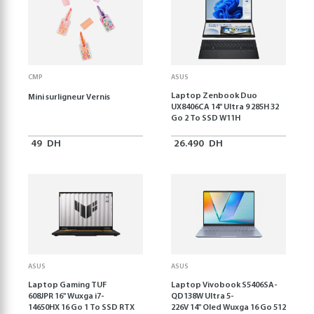
CMP
ASUS
Laptop Zenbook Duo
Mini surligneur Vernis
UX8406CA 14'' Ultra 9 285H 32
Go 2 To SSD W11H
49
DH
26.490
DH
ASUS
ASUS
Laptop Gaming TUF
Laptop Vivobook S5406SA-
608JPR 16'' Wuxga i7-
QD138W Ultra 5-
14650HX 16 Go 1 To SSD RTX
226V 14" Oled Wuxga 16 Go 512