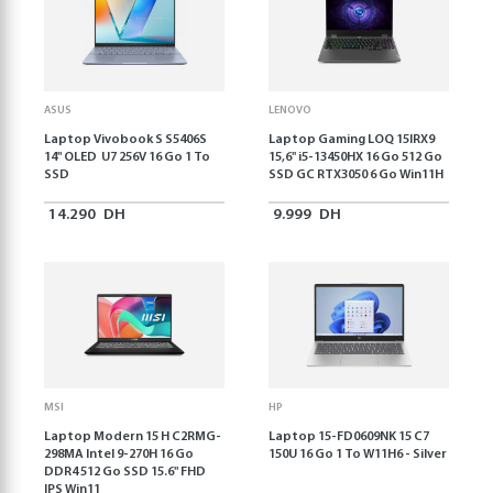
ASUS
LENOVO
Laptop Vivobook S S5406S
Laptop Gaming LOQ 15IRX9
14" OLED U7 256V 16 Go 1 To
15,6'' i5-13450HX 16 Go 512 Go
SSD
SSD GC RTX3050 6 Go Win11H
14.290
DH
9.999
DH
MSI
HP
Laptop Modern 15 H C2RMG-
Laptop 15-FD0609NK 15 C7
298MA Intel 9-270H 16 Go
150U 16 Go 1 To W11H6 - Silver
DDR4 512 Go SSD 15.6" FHD
IPS Win11