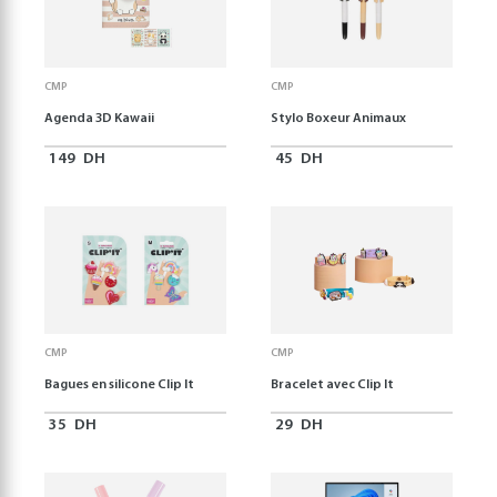
CMP
CMP
Agenda 3D Kawaii
Stylo Boxeur Animaux
149
DH
45
DH
CMP
CMP
Bagues en silicone Clip It
Bracelet avec Clip It
35
DH
29
DH