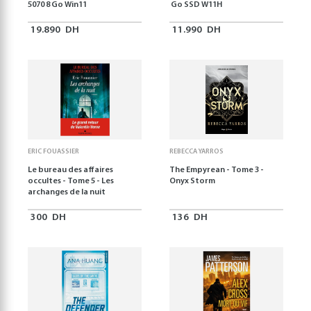
5070 8 Go Win11
Go SSD W11H
19.890
DH
11.990
DH
ERIC FOUASSIER
REBECCA YARROS
Le bureau des affaires
The Empyrean - Tome 3 -
occultes - Tome 5 - Les
Onyx Storm
archanges de la nuit
300
DH
136
DH