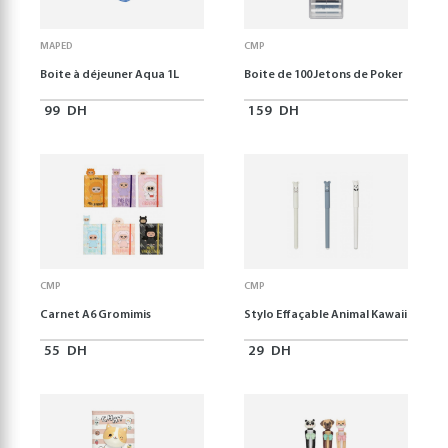
MAPED
CMP
Boite à déjeuner Aqua 1L
Boite de 100 Jetons de Poker
99
DH
159
DH
CMP
CMP
Carnet A6 Gromimis
Stylo Effaçable Animal Kawaii
55
DH
29
DH