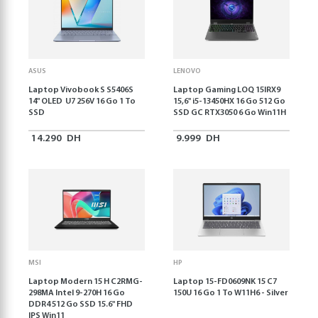
ASUS
LENOVO
Laptop Vivobook S S5406S
Laptop Gaming LOQ 15IRX9
14" OLED U7 256V 16 Go 1 To
15,6'' i5-13450HX 16 Go 512 Go
SSD
SSD GC RTX3050 6 Go Win11H
14.290
DH
9.999
DH
MSI
HP
Laptop Modern 15 H C2RMG-
Laptop 15-FD0609NK 15 C7
298MA Intel 9-270H 16 Go
150U 16 Go 1 To W11H6 - Silver
DDR4 512 Go SSD 15.6" FHD
IPS Win11