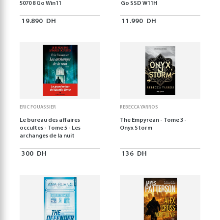
5070 8 Go Win11
Go SSD W11H
19.890
DH
11.990
DH
ERIC FOUASSIER
REBECCA YARROS
Le bureau des affaires
The Empyrean - Tome 3 -
occultes - Tome 5 - Les
Onyx Storm
archanges de la nuit
300
DH
136
DH