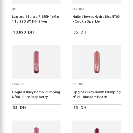
HP
ESSENCE
Laptop 14 ultra 7-155H 16 Go
Huile à lèvres Hydra Kiss N°09
1 To SSD W11H - Silver
- Cookie Sparkle
10.890
DH
35
DH
ESSENCE
ESSENCE
Lipgloss Juicy Bomb Plumping
Lipgloss Juicy Bomb Plumping
N°08 - Pure Raspberry
N°04 - Blossom Peach
33
DH
33
DH