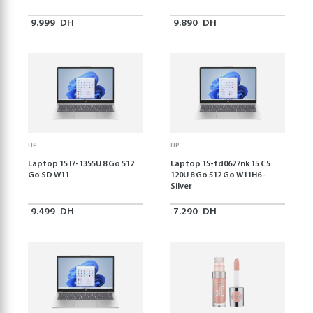
9.999
DH
9.890
DH
HP
HP
Laptop 15 I7-1355U 8 Go 512
Laptop 15-fd0627nk 15 C5
Go SD W11
120U 8 Go 512 Go W11H6 -
Silver
9.499
DH
7.290
DH