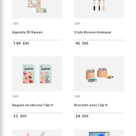
CMP
CMP
Agenda 3D Kawaii
Stylo Boxeur Animaux
149
DH
45
DH
CMP
CMP
Bagues en silicone Clip It
Bracelet avec Clip It
35
DH
29
DH