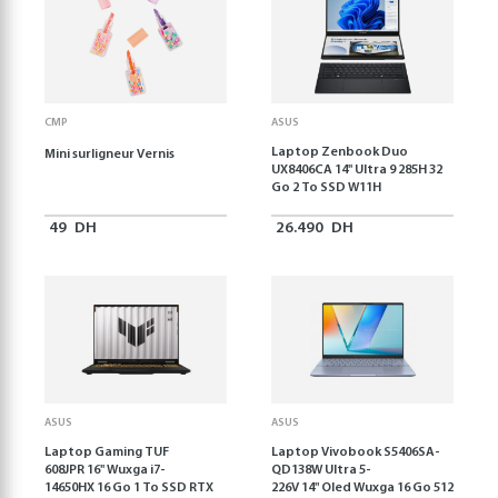
CMP
ASUS
Laptop Zenbook Duo
Mini surligneur Vernis
UX8406CA 14'' Ultra 9 285H 32
Go 2 To SSD W11H
49
DH
26.490
DH
ASUS
ASUS
Laptop Gaming TUF
Laptop Vivobook S5406SA-
608JPR 16'' Wuxga i7-
QD138W Ultra 5-
14650HX 16 Go 1 To SSD RTX
226V 14" Oled Wuxga 16 Go 512