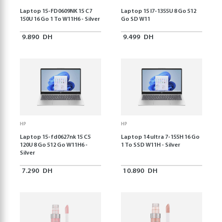
Laptop 15-FD0609NK 15 C7
Laptop 15 I7-1355U 8 Go 512
150U 16 Go 1 To W11H6 - Silver
Go SD W11
9.890
DH
9.499
DH
HP
HP
Laptop 15-fd0627nk 15 C5
Laptop 14 ultra 7-155H 16 Go
120U 8 Go 512 Go W11H6 -
1 To SSD W11H - Silver
Silver
7.290
DH
10.890
DH