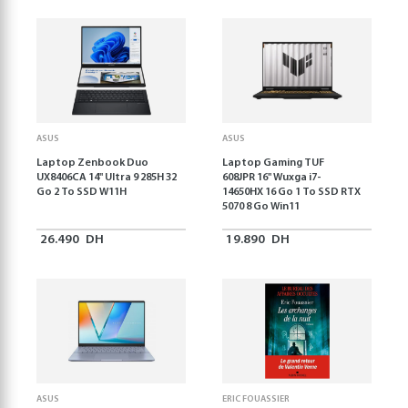
ASUS
ASUS
Laptop Zenbook Duo
Laptop Gaming TUF
UX8406CA 14'' Ultra 9 285H 32
608JPR 16'' Wuxga i7-
Go 2 To SSD W11H
14650HX 16 Go 1 To SSD RTX
5070 8 Go Win11
26.490
DH
19.890
DH
ASUS
ERIC FOUASSIER