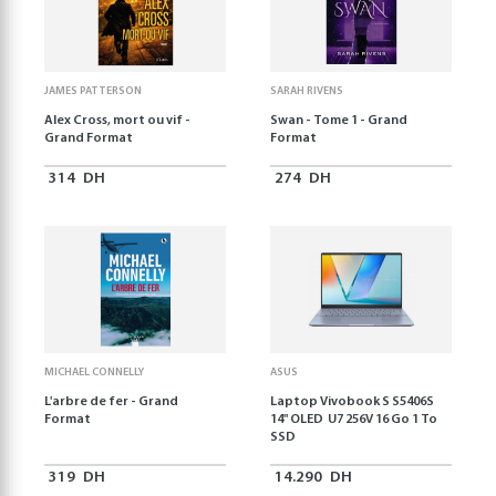
JAMES PATTERSON
SARAH RIVENS
Alex Cross, mort ou vif -
Swan - Tome 1 - Grand
Grand Format
Format
314
DH
274
DH
MICHAEL CONNELLY
ASUS
L'arbre de fer - Grand
Laptop Vivobook S S5406S
Format
14" OLED U7 256V 16 Go 1 To
SSD
319
DH
14.290
DH