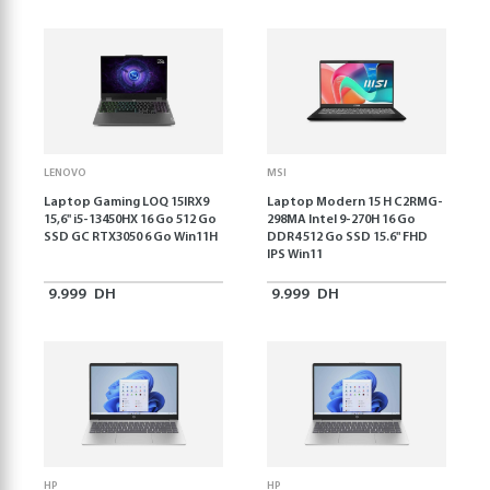
LENOVO
MSI
Laptop Gaming LOQ 15IRX9
Laptop Modern 15 H C2RMG-
15,6'' i5-13450HX 16 Go 512 Go
298MA Intel 9-270H 16 Go
SSD GC RTX3050 6 Go Win11H
DDR4 512 Go SSD 15.6" FHD
IPS Win11
9.999
DH
9.999
DH
HP
HP