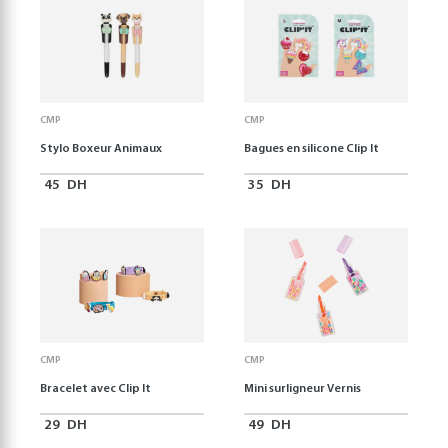
CMP
CMP
Stylo Boxeur Animaux
Bagues en silicone Clip It
45
DH
35
DH
CMP
CMP
Bracelet avec Clip It
Mini surligneur Vernis
29
DH
49
DH