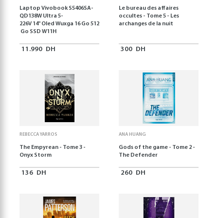
Laptop Vivobook S5406SA-
Le bureau des affaires
QD138W Ultra 5-
occultes - Tome 5 - Les
226V 14" Oled Wuxga 16 Go 512
archanges de la nuit
Go SSD W11H
11.990
DH
300
DH
REBECCA YARROS
ANA HUANG
The Empyrean - Tome 3 -
Gods of the game - Tome 2 -
Onyx Storm
The Defender
136
DH
260
DH