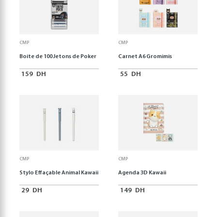
CMP
CMP
Boite de 100 Jetons de Poker
Carnet A6 Gromimis
159
DH
55
DH
CMP
CMP
Stylo Effaçable Animal Kawaii
Agenda 3D Kawaii
29
DH
149
DH