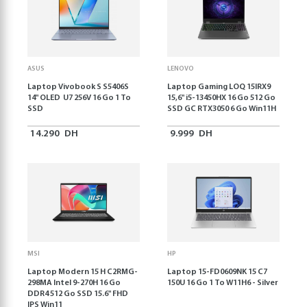
ASUS
LENOVO
Laptop Vivobook S S5406S
Laptop Gaming LOQ 15IRX9
14" OLED U7 256V 16 Go 1 To
15,6'' i5-13450HX 16 Go 512 Go
SSD
SSD GC RTX3050 6 Go Win11H
14.290
DH
9.999
DH
MSI
HP
Laptop Modern 15 H C2RMG-
Laptop 15-FD0609NK 15 C7
298MA Intel 9-270H 16 Go
150U 16 Go 1 To W11H6 - Silver
DDR4 512 Go SSD 15.6" FHD
IPS Win11