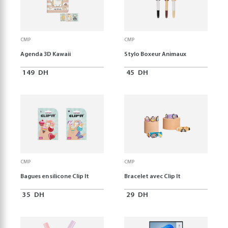
CMP
CMP
Agenda 3D Kawaii
Stylo Boxeur Animaux
149
DH
45
DH
CMP
CMP
Bagues en silicone Clip It
Bracelet avec Clip It
35
DH
29
DH