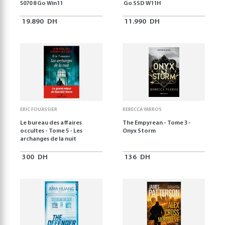
5070 8 Go Win11
Go SSD W11H
19.890
DH
11.990
DH
ERIC FOUASSIER
REBECCA YARROS
Le bureau des affaires
The Empyrean - Tome 3 -
occultes - Tome 5 - Les
Onyx Storm
archanges de la nuit
300
DH
136
DH