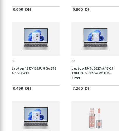
9.999
DH
9.890
DH
HP
HP
Laptop 15 I7-1355U 8 Go 512
Laptop 15-fd0627nk 15 C5
Go SD W11
120U 8 Go 512 Go W11H6 -
Silver
9.499
DH
7.290
DH