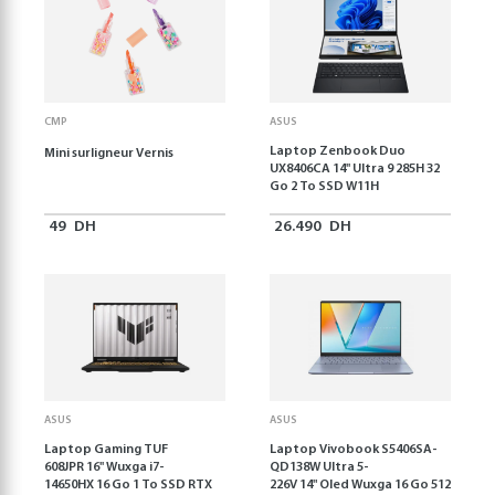
CMP
ASUS
Laptop Zenbook Duo
Mini surligneur Vernis
UX8406CA 14'' Ultra 9 285H 32
Go 2 To SSD W11H
49
DH
26.490
DH
ASUS
ASUS
Laptop Gaming TUF
Laptop Vivobook S5406SA-
608JPR 16'' Wuxga i7-
QD138W Ultra 5-
14650HX 16 Go 1 To SSD RTX
226V 14" Oled Wuxga 16 Go 512