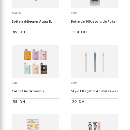
MAPED
CMP
Boite à déjeuner Aqua 1L
Boite de 100 Jetons de Poker
99
DH
159
DH
CMP
CMP
Carnet A6 Gromimis
Stylo Effaçable Animal Kawaii
55
DH
29
DH