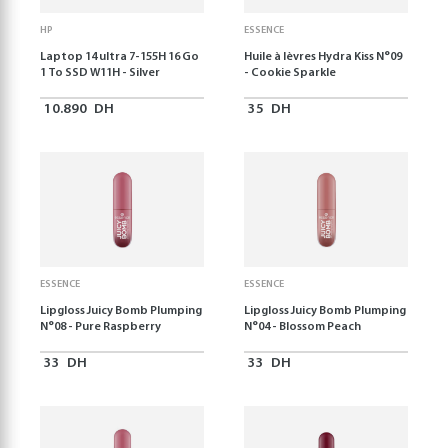
HP
ESSENCE
Laptop 14 ultra 7-155H 16 Go
Huile à lèvres Hydra Kiss N°09
1 To SSD W11H - Silver
- Cookie Sparkle
10.890
DH
35
DH
ESSENCE
ESSENCE
Lipgloss Juicy Bomb Plumping
Lipgloss Juicy Bomb Plumping
N°08 - Pure Raspberry
N°04 - Blossom Peach
33
DH
33
DH