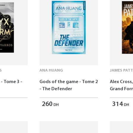
S
ANA HUANG
JAMES PAT
- Tome 3 -
Gods of the game - Tome 2
Alex Cross,
- The Defender
Grand For
260
314
DH
DH