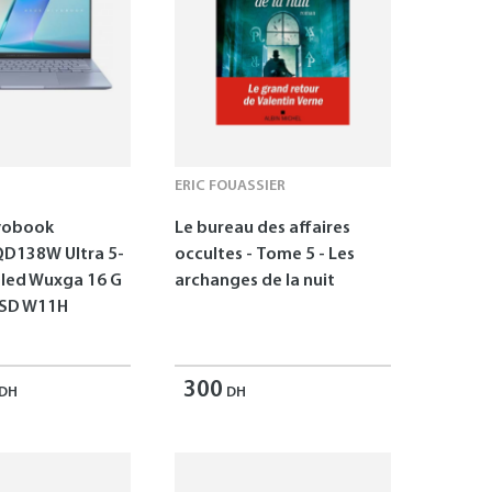
ERIC FOUASSIER
vobook
Le bureau des affaires
D138W Ultra 5-
occultes - Tome 5 - Les
Oled Wuxga 16 G
archanges de la nuit
SSD W11H
300
DH
DH