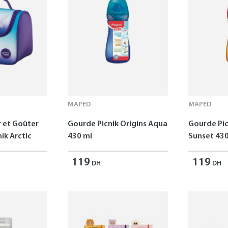
MAPED
MAPED
r et Goûter
Gourde Picnik Origins Aqua
Gourde Pic
ik Arctic
430 ml
Sunset 430
119
119
DH
DH