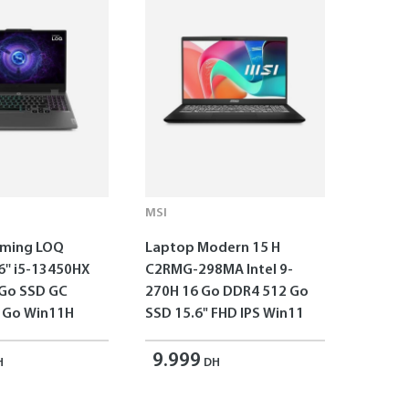
MSI
aming LOQ
Laptop Modern 15 H
6'' i5-13450HX
C2RMG-298MA Intel 9-
 Go SSD GC
270H 16 Go DDR4 512 Go
 Go Win11H
SSD 15.6" FHD IPS Win11
9.999
H
DH