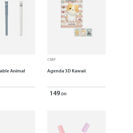
CMP
çable Animal
Agenda 3D Kawaii
149
DH