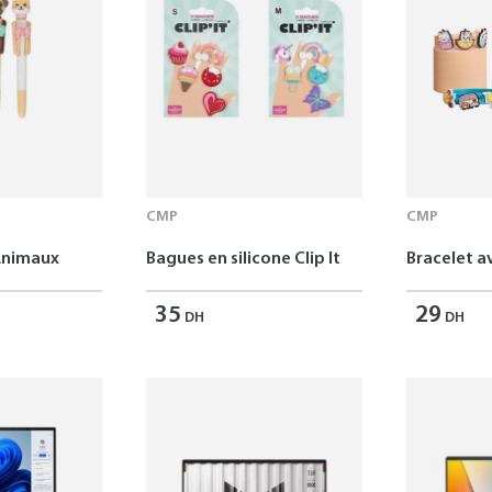
CMP
CMP
Animaux
Bagues en silicone Clip It
Bracelet av
35
29
DH
DH