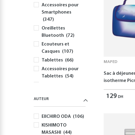
Accessoires pour
Smartphones
(347)
Oreillettes
Bluetooth
(72)
Ecouteurs et
Casques
(107)
Tablettes
(66)
MAPED
Accessoires pour
Sac à déjeune
Tablettes
(54)
isotherme Picn
Informatique
(414)
129
DH
AUTEUR
PC
(354)
Périphériques et
EIICHIRO ODA
(106)
Accessoires PC
(308)
KISHIMOTO
MASASHI
(44)
Claviers
(58)