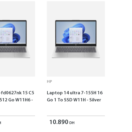
HP
-fd0627nk 15 C5
Laptop 14 ultra 7-155H 16
 512 Go W11H6 -
Go 1 To SSD W11H - Silver
10.890
H
DH