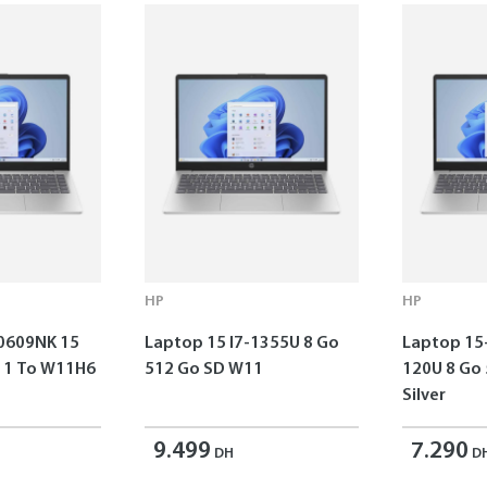
HP
HP
0609NK 15
Laptop 15 I7-1355U 8 Go
Laptop 15
o W11H6
512 Go SD W11
120U 8 Go
Silver
9.499
7.290
DH
D