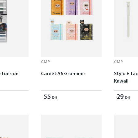
CMP
CMP
Jetons de
Carnet A6 Gromimis
Stylo Effa
Kawaii
55
29
DH
DH