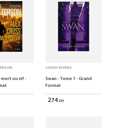
TERSON
SARAH RIVENS
 mort ou vif -
Swan - Tome 1 - Grand
mat
Format
274
DH