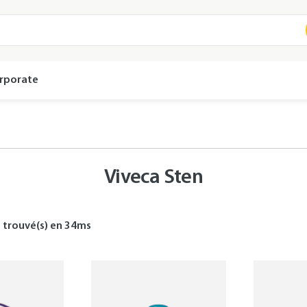
rporate
Viveca Sten
s
trouvé(s) en
34
ms