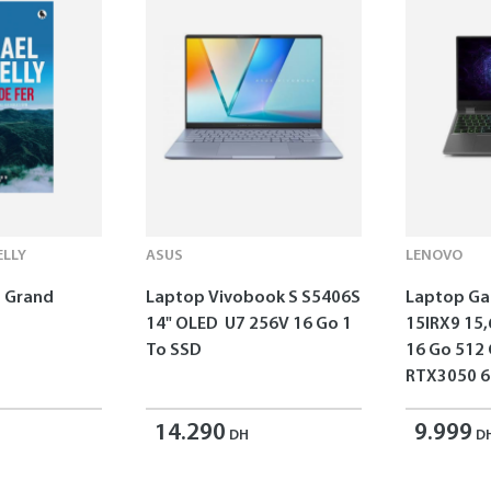
LLY
ASUS
LENOVO
 - Grand
Laptop Vivobook S S5406S
Laptop G
14" OLED U7 256V 16 Go 1
15IRX9 15,
To SSD
16 Go 512
RTX3050 6
14.290
9.999
DH
D