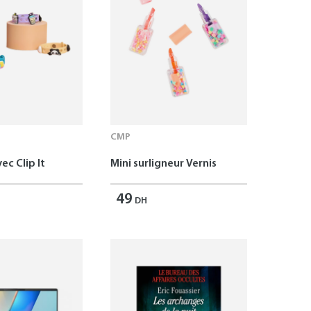
CMP
ec Clip It
Mini surligneur Vernis
49
DH