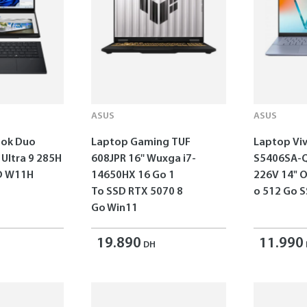
ASUS
ASUS
ok Duo
Laptop Gaming TUF
Laptop Vi
 Ultra 9 285H
608JPR 16'' Wuxga i7-
S5406SA-Q
SD W11H
14650HX 16 Go 1
226V 14" 
To SSD RTX 5070 8
o 512 Go 
Go Win11
19.890
11.990
DH