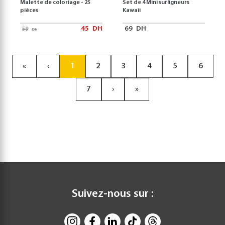
Malette de coloriage - 25
Set de 4 Mini surligneurs
pièces
Kawaii
45
DH
69
DH
59
DH
«
‹
1
2
3
4
5
6
7
›
»
Suivez-nous sur :