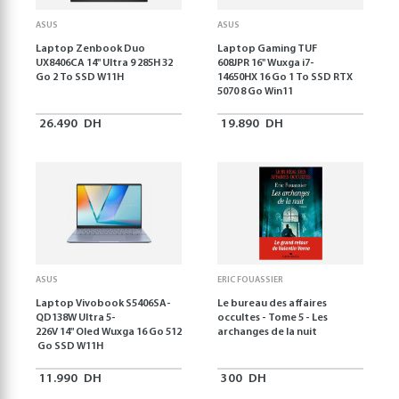
ASUS
ASUS
Laptop Zenbook Duo
Laptop Gaming TUF
UX8406CA 14'' Ultra 9 285H 32
608JPR 16'' Wuxga i7-
Go 2 To SSD W11H
14650HX 16 Go 1 To SSD RTX
5070 8 Go Win11
26.490
DH
19.890
DH
ASUS
ERIC FOUASSIER
Laptop Vivobook S5406SA-
Le bureau des affaires
QD138W Ultra 5-
occultes - Tome 5 - Les
226V 14" Oled Wuxga 16 Go 512
archanges de la nuit
Go SSD W11H
11.990
DH
300
DH