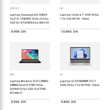
LENOVO
HP
Laptop Gaming LOQ 15IRX9
Laptop 14 ultra 7-155H 16 Go
15,6'' i5-13450HX 16 Go 512 Go
1 To SSD W11H - Silver
SSD GC RTX3050 6 Go Win11H
9.999
DH
10.890
DH
MSI
HP
Laptop Modern 15 H C2RMG-
Laptop 15-FD0609NK 15 C7
298MA Intel 9-270H 16 Go
150U 16 Go 1 To W11H6 - Silver
DDR4 512 Go SSD 15.6" FHD
IPS Win11
9.999
DH
9.890
DH