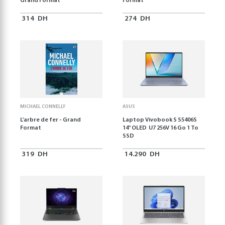
Grand Format
Format
314
DH
274
DH
MICHAEL CONNELLY
ASUS
L'arbre de fer - Grand
Laptop Vivobook S S5406S
Format
14" OLED U7 256V 16 Go 1 To
SSD
319
DH
14.290
DH