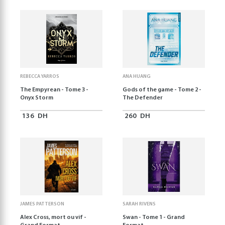
REBECCA YARROS
ANA HUANG
The Empyrean - Tome 3 -
Gods of the game - Tome 2 -
Onyx Storm
The Defender
136
DH
260
DH
JAMES PATTERSON
SARAH RIVENS
Alex Cross, mort ou vif -
Swan - Tome 1 - Grand