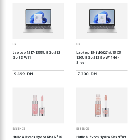
HP
HP
Laptop 15 I7-1355U 8 Go 512
Laptop 15-fd0627nk 15 C5
Go SD W11
120U 8 Go 512 Go W11H6 -
Silver
9.499
DH
7.290
DH
ESSENCE
ESSENCE
Huile à lèvres Hydra Kiss N°10
Huile à lèvres Hydra Kiss N°09