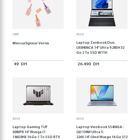
CMP
ASUS
Laptop Zenbook Duo
Mini surligneur Vernis
UX8406CA 14'' Ultra 9 285H 32
Go 2 To SSD W11H
49
DH
26.490
DH
ASUS
ASUS
Laptop Gaming TUF
Laptop Vivobook S5406SA-
608JPR 16'' Wuxga i7-
QD138W Ultra 5-
14650HX 16 Go 1 To SSD RTX
226V 14" Oled Wuxga 16 Go 512