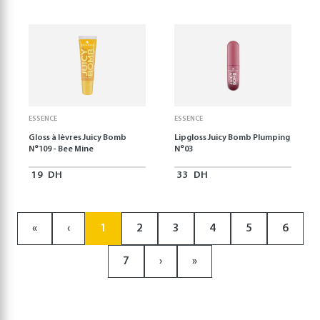
ESSENCE
ESSENCE
Gloss à lèvres Juicy Bomb
Lipgloss Juicy Bomb Plumping
N°109 - Bee Mine
N°03
19
DH
33
DH
«
‹
1
2
3
4
5
6
7
›
»