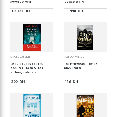
5070 8 Go Win11
Go SSD W11H
19.890
DH
11.990
DH
ERIC FOUASSIER
REBECCA YARROS
Le bureau des affaires
The Empyrean - Tome 3 -
occultes - Tome 5 - Les
Onyx Storm
archanges de la nuit
300
DH
136
DH