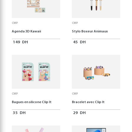
CMP
CMP
Agenda 3D Kawaii
Stylo Boxeur Animaux
149
DH
45
DH
CMP
CMP
Bagues en silicone Clip It
Bracelet avec Clip It
35
DH
29
DH