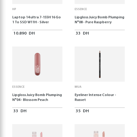
HP
ESSENCE
Laptop 14 ultra 7-155H 16 Go
Lipgloss Juicy Bomb Plumping
1 To SSD W11H - Silver
N°08 - Pure Raspberry
10.890
DH
33
DH
ESSENCE
MUA
Lipgloss Juicy Bomb Plumping
Eyeliner Intense Colour -
N°04 - Blossom Peach
Russet
33
DH
35
DH