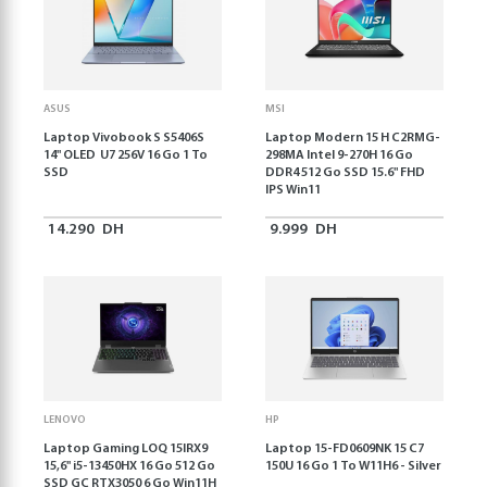
ASUS
MSI
Laptop Vivobook S S5406S
Laptop Modern 15 H C2RMG-
14" OLED U7 256V 16 Go 1 To
298MA Intel 9-270H 16 Go
SSD
DDR4 512 Go SSD 15.6" FHD
IPS Win11
14.290
DH
9.999
DH
LENOVO
HP
Laptop Gaming LOQ 15IRX9
Laptop 15-FD0609NK 15 C7
15,6'' i5-13450HX 16 Go 512 Go
150U 16 Go 1 To W11H6 - Silver
SSD GC RTX3050 6 Go Win11H