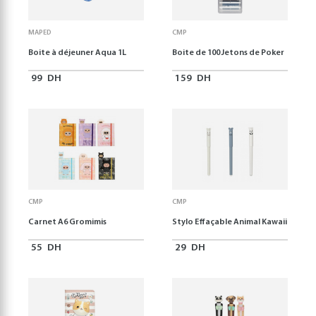
MAPED
CMP
Boite à déjeuner Aqua 1L
Boite de 100 Jetons de Poker
99
DH
159
DH
CMP
CMP
Carnet A6 Gromimis
Stylo Effaçable Animal Kawaii
55
DH
29
DH