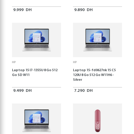
9.999
DH
9.890
DH
HP
HP
Laptop 15 I7-1355U 8 Go 512
Laptop 15-fd0627nk 15 C5
Go SD W11
120U 8 Go 512 Go W11H6 -
Silver
9.499
DH
7.290
DH