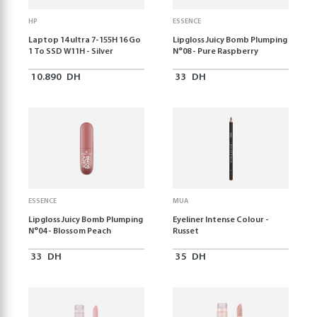
HP
ESSENCE
Laptop 14 ultra 7-155H 16 Go
Lipgloss Juicy Bomb Plumping
1 To SSD W11H - Silver
N°08 - Pure Raspberry
10.890
DH
33
DH
ESSENCE
MUA
Lipgloss Juicy Bomb Plumping
Eyeliner Intense Colour -
N°04 - Blossom Peach
Russet
33
DH
35
DH