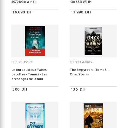
5070 8 Go Win11
Go SSD W11H
19.890
DH
11.990
DH
ERIC FOUASSIER
REBECCA YARROS
Le bureau des affaires
The Empyrean - Tome 3 -
occultes - Tome 5 - Les
Onyx Storm
archanges de la nuit
300
DH
136
DH