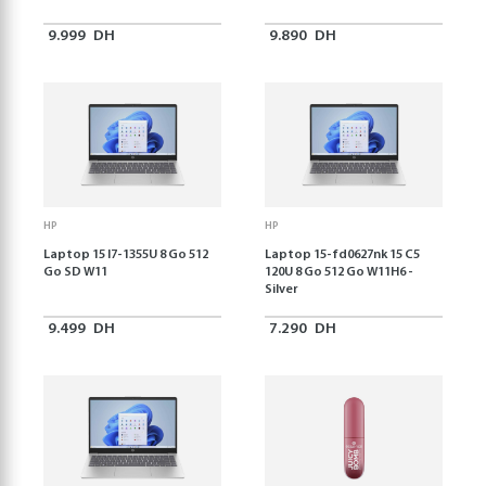
9.999
DH
9.890
DH
HP
HP
Laptop 15 I7-1355U 8 Go 512
Laptop 15-fd0627nk 15 C5
Go SD W11
120U 8 Go 512 Go W11H6 -
Silver
9.499
DH
7.290
DH