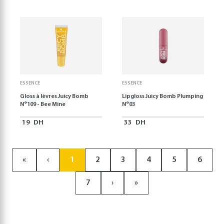
ESSENCE
ESSENCE
Gloss à lèvres Juicy Bomb
Lipgloss Juicy Bomb Plumping
N°109 - Bee Mine
N°03
19
DH
33
DH
«
‹
1
2
3
4
5
6
7
›
»