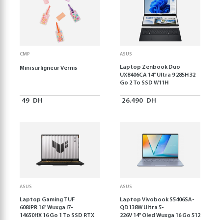
CMP
ASUS
Laptop Zenbook Duo
Mini surligneur Vernis
UX8406CA 14'' Ultra 9 285H 32
Go 2 To SSD W11H
49
DH
26.490
DH
ASUS
ASUS
Laptop Gaming TUF
Laptop Vivobook S5406SA-
608JPR 16'' Wuxga i7-
QD138W Ultra 5-
14650HX 16 Go 1 To SSD RTX
226V 14" Oled Wuxga 16 Go 512