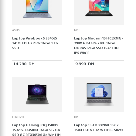
ASUS
MSI
Laptop Vivobook S S5406S
Laptop Modern 15 H C2RMG-
14" OLED U7 256V 16 Go 1 To
298MA Intel 9-270H 16 Go
SSD
DDR4 512 Go SSD 15.6" FHD
IPS Win11
14.290
DH
9.999
DH
LENOVO
HP
Laptop Gaming LOQ 15IRX9
Laptop 15-FD0609NK 15 C7
15,6'' i5-13450HX 16 Go 512 Go
150U 16 Go 1 To W11H6 - Silver
SSD GC RTX3050 6 Go Win11H