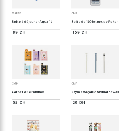
MAPED
CMP
Boite à déjeuner Aqua 1L
Boite de 100 Jetons de Poker
99
DH
159
DH
CMP
CMP
Carnet A6 Gromimis
Stylo Effaçable Animal Kawaii
55
DH
29
DH