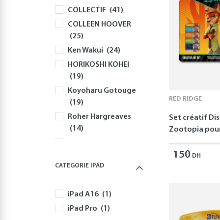
COLLECTIF
(41)
Claviers
(58)
COLLEEN HOOVER
Souris
(81)
(25)
Sacs à Dos et
Ken Wakui
(24)
Sacoches PC
(59)
HORIKOSHI KOHEI
Gaming
(512)
(19)
Playstation
(144)
Koyoharu Gotouge
PS5
(127)
RED RIDGE
(19)
Autres Accessoires
Roher Hargreaves
Set créatif Di
PS5
(58)
(14)
Zootopia pour
Nintendo
(166)
Robert Greene
Nintendo Switch
150
(12)
DH
(166)
CATEGORIE IPAD
Disney
(11)
Jeux Nintendo
Yusuke Nomura
Switch
(82)
iPad A16
(1)
(11)
Autres Accessoires
iPad Pro
(1)
Freida McFadden
Nintendo Switch