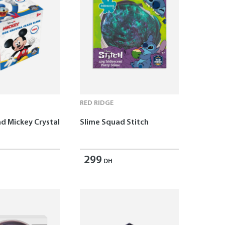
RED RIDGE
d Mickey Crystal
Slime Squad Stitch
299
DH