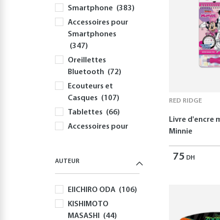
Smartphone
(383)
Accessoires pour
Smartphones
(347)
Oreillettes
Bluetooth
(72)
Ecouteurs et
Casques
(107)
RED RIDGE
Tablettes
(66)
Livre d'encre
Accessoires pour
Minnie
Tablettes
(54)
Informatique
75
DH
AUTEUR
(415)
PC
(354)
EIICHIRO ODA
(106)
Périphériques et
KISHIMOTO
Accessoires PC
MASASHI
(44)
(308)