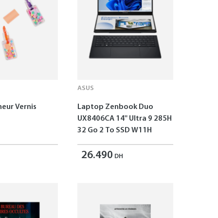
ASUS
neur Vernis
Laptop Zenbook Duo
UX8406CA 14'' Ultra 9 285H
32 Go 2 To SSD W11H
26.490
DH