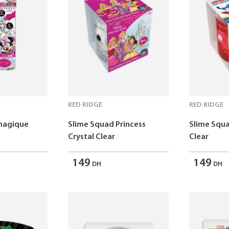
RED RIDGE
RED RIDGE
 magique
Slime Squad Princess
Slime Squa
Crystal Clear
Clear
149
149
DH
DH