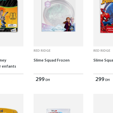
RED RIDGE
RED RIDGE
sney
Slime Squad Frozen
Slime Squ
 enfants
299
299
DH
DH