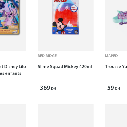
RED RIDGE
MAPED
et Disney Lilo
Slime Squad Mickey 420ml
Trousse 
les enfants
369
59
DH
DH