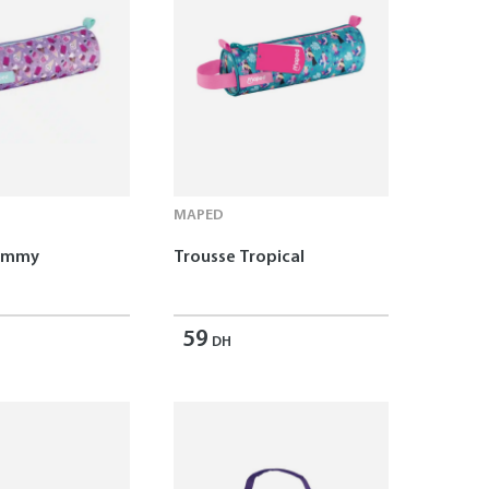
MAPED
Yummy
Trousse Tropical
59
DH