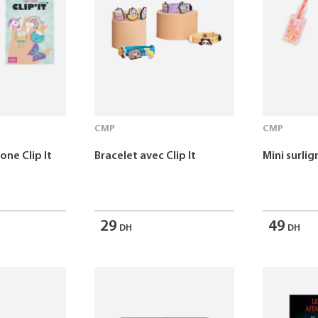
CMP
CMP
one Clip It
Bracelet avec Clip It
Mini surlig
29
49
DH
DH