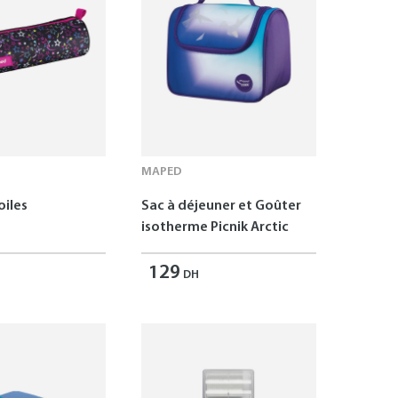
MAPED
oiles
Sac à déjeuner et Goûter
isotherme Picnik Arctic
129
DH