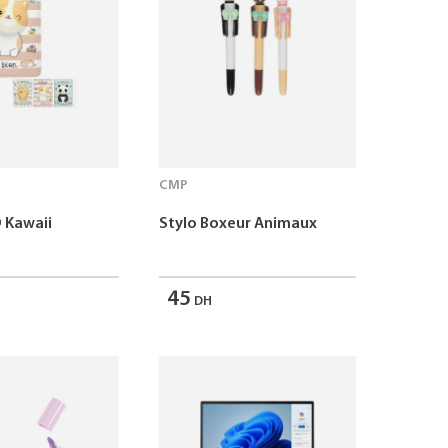
CMP
 Kawaii
Stylo Boxeur Animaux
45
DH