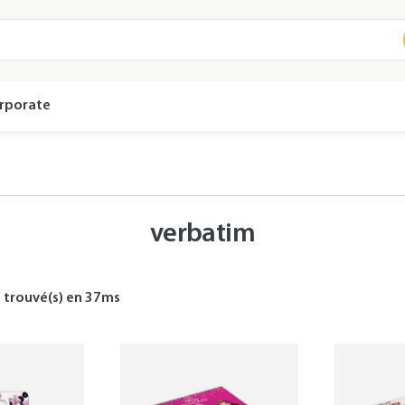
rporate
verbatim
s
trouvé(s) en
37
ms