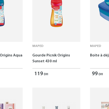
MAPED
MAPED
 Origins Aqua
Gourde Picnik Origins
Boite à dé
Sunset 430 ml
119
99
DH
DH