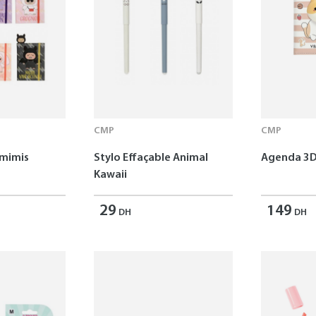
CMP
CMP
omimis
Stylo Effaçable Animal
Agenda 3D
Kawaii
29
149
DH
DH