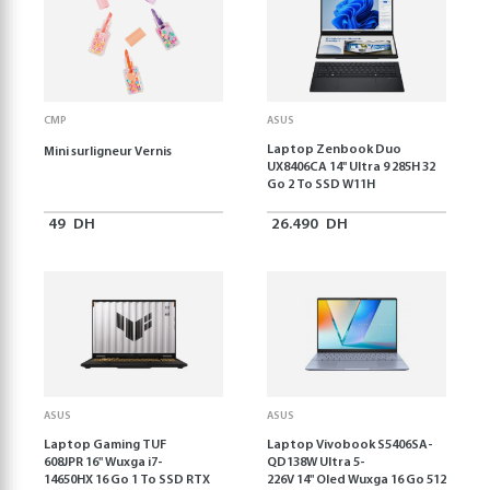
CMP
ASUS
Laptop Zenbook Duo
Mini surligneur Vernis
UX8406CA 14'' Ultra 9 285H 32
Go 2 To SSD W11H
49
DH
26.490
DH
ASUS
ASUS
Laptop Gaming TUF
Laptop Vivobook S5406SA-
608JPR 16'' Wuxga i7-
QD138W Ultra 5-
14650HX 16 Go 1 To SSD RTX
226V 14" Oled Wuxga 16 Go 512