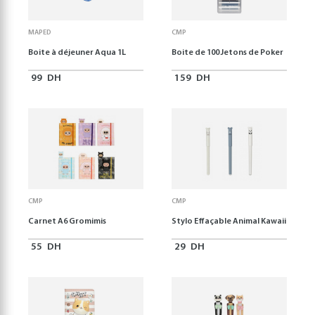
MAPED
CMP
Boite à déjeuner Aqua 1L
Boite de 100 Jetons de Poker
99
DH
159
DH
CMP
CMP
Carnet A6 Gromimis
Stylo Effaçable Animal Kawaii
55
DH
29
DH