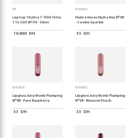
HP
ESSENCE
Laptop 14 ultra 7-155H 16 Go
Huile à lèvres Hydra Kiss N°09
1 To SSD W11H - Silver
- Cookie Sparkle
10.890
DH
35
DH
ESSENCE
ESSENCE
Lipgloss Juicy Bomb Plumping
Lipgloss Juicy Bomb Plumping
N°08 - Pure Raspberry
N°04 - Blossom Peach
33
DH
33
DH