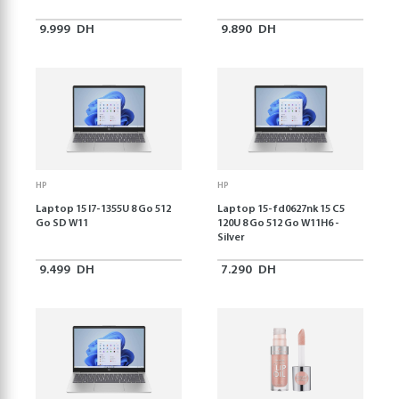
9.999
DH
9.890
DH
HP
HP
Laptop 15 I7-1355U 8 Go 512
Laptop 15-fd0627nk 15 C5
Go SD W11
120U 8 Go 512 Go W11H6 -
Silver
9.499
DH
7.290
DH