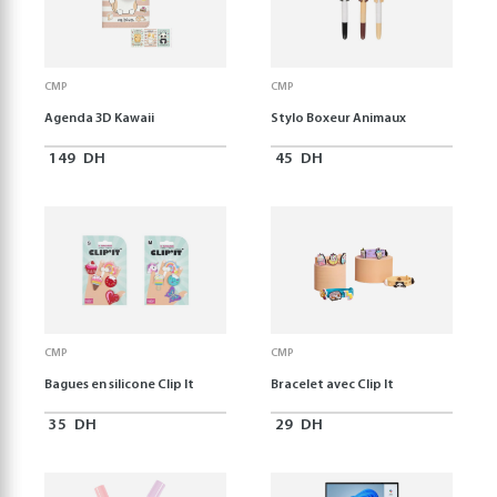
CMP
CMP
Agenda 3D Kawaii
Stylo Boxeur Animaux
149
DH
45
DH
CMP
CMP
Bagues en silicone Clip It
Bracelet avec Clip It
35
DH
29
DH