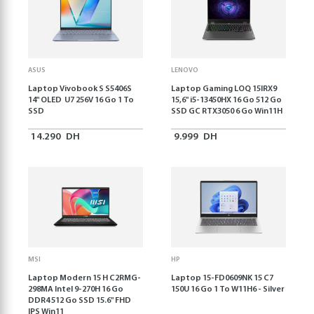
ASUS
LENOVO
Laptop Vivobook S S5406S
Laptop Gaming LOQ 15IRX9
14" OLED U7 256V 16 Go 1 To
15,6'' i5-13450HX 16 Go 512 Go
SSD
SSD GC RTX3050 6 Go Win11H
14.290
DH
9.999
DH
MSI
HP
Laptop Modern 15 H C2RMG-
Laptop 15-FD0609NK 15 C7
298MA Intel 9-270H 16 Go
150U 16 Go 1 To W11H6 - Silver
DDR4 512 Go SSD 15.6" FHD
IPS Win11