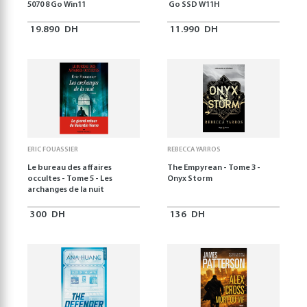
5070 8 Go Win11
Go SSD W11H
19.890
DH
11.990
DH
ERIC FOUASSIER
REBECCA YARROS
Le bureau des affaires
The Empyrean - Tome 3 -
occultes - Tome 5 - Les
Onyx Storm
archanges de la nuit
300
DH
136
DH