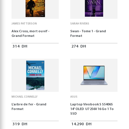
JAMES PATTERSON
SARAH RIVENS
Alex Cross, mort ou vif -
Swan - Tome 1 - Grand
Grand Format
Format
314
DH
274
DH
MICHAEL CONNELLY
ASUS
L'arbre de fer - Grand
Laptop Vivobook S S5406S
Format
14" OLED U7 256V 16 Go 1 To
SSD
319
DH
14.290
DH