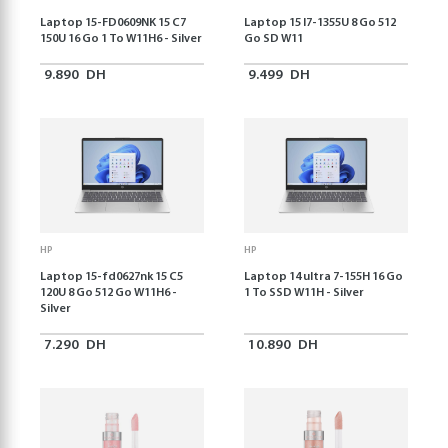
Laptop 15-FD0609NK 15 C7
Laptop 15 I7-1355U 8 Go 512
150U 16 Go 1 To W11H6 - Silver
Go SD W11
9.890
DH
9.499
DH
HP
HP
Laptop 15-fd0627nk 15 C5
Laptop 14 ultra 7-155H 16 Go
120U 8 Go 512 Go W11H6 -
1 To SSD W11H - Silver
Silver
7.290
DH
10.890
DH