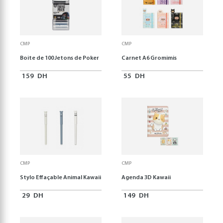
CMP
CMP
Boite de 100 Jetons de Poker
Carnet A6 Gromimis
159
DH
55
DH
CMP
CMP
Stylo Effaçable Animal Kawaii
Agenda 3D Kawaii
29
DH
149
DH