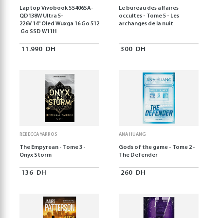
Laptop Vivobook S5406SA-
Le bureau des affaires
QD138W Ultra 5-
occultes - Tome 5 - Les
226V 14" Oled Wuxga 16 Go 512
archanges de la nuit
Go SSD W11H
11.990
DH
300
DH
REBECCA YARROS
ANA HUANG
The Empyrean - Tome 3 -
Gods of the game - Tome 2 -
Onyx Storm
The Defender
136
DH
260
DH