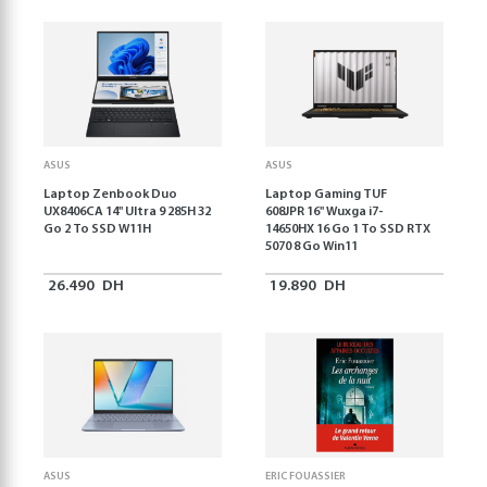
ASUS
ASUS
Laptop Zenbook Duo
Laptop Gaming TUF
UX8406CA 14'' Ultra 9 285H 32
608JPR 16'' Wuxga i7-
Go 2 To SSD W11H
14650HX 16 Go 1 To SSD RTX
5070 8 Go Win11
26.490
DH
19.890
DH
ASUS
ERIC FOUASSIER