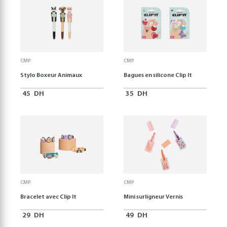
CMP
CMP
Stylo Boxeur Animaux
Bagues en silicone Clip It
45
DH
35
DH
CMP
CMP
Bracelet avec Clip It
Mini surligneur Vernis
29
DH
49
DH