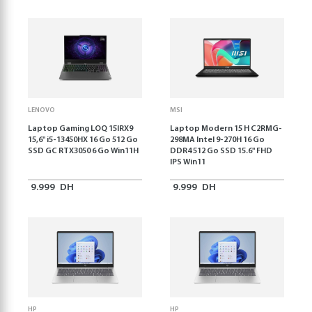
LENOVO
MSI
Laptop Gaming LOQ 15IRX9
Laptop Modern 15 H C2RMG-
15,6'' i5-13450HX 16 Go 512 Go
298MA Intel 9-270H 16 Go
SSD GC RTX3050 6 Go Win11H
DDR4 512 Go SSD 15.6" FHD
IPS Win11
9.999
DH
9.999
DH
HP
HP