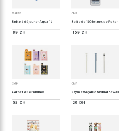
MAPED
CMP
Boite à déjeuner Aqua 1L
Boite de 100 Jetons de Poker
99
DH
159
DH
CMP
CMP
Carnet A6 Gromimis
Stylo Effaçable Animal Kawaii
55
DH
29
DH