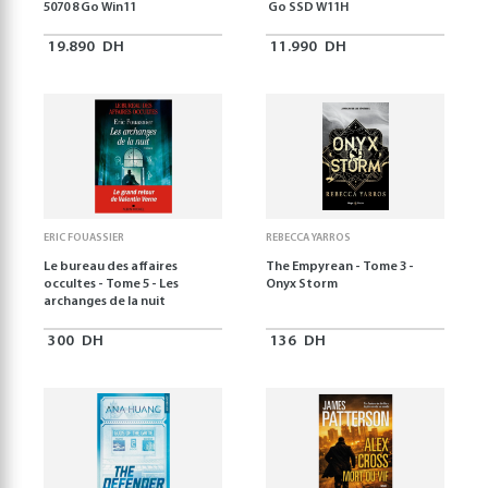
5070 8 Go Win11
Go SSD W11H
19.890
DH
11.990
DH
ERIC FOUASSIER
REBECCA YARROS
Le bureau des affaires
The Empyrean - Tome 3 -
occultes - Tome 5 - Les
Onyx Storm
archanges de la nuit
300
DH
136
DH