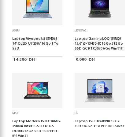
ASUS
LENOVO
Laptop Vivobook S S5406S
Laptop Gaming LOQ 15IRX9
14" OLED U7 256V 16 Go 1 To
15,6'' i5-13450HX 16 Go 512 Go
SSD
SSD GC RTX3050 6 Go Win11H
14.290
DH
9.999
DH
MSI
HP
Laptop Modern 15 H C2RMG-
Laptop 15-FD0609NK 15 C7
298MA Intel 9-270H 16 Go
150U 16 Go 1 To W11H6 - Silver
DDR4 512 Go SSD 15.6" FHD
IPS Win11