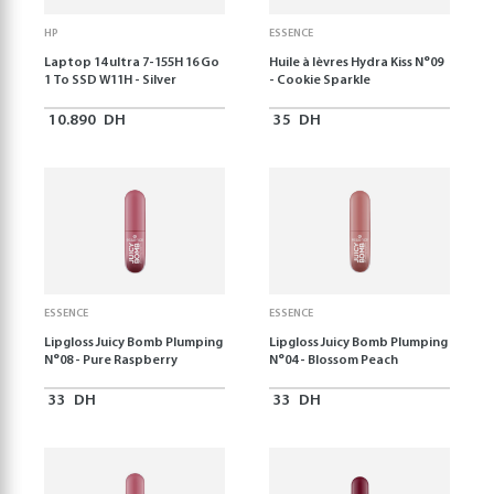
HP
ESSENCE
Laptop 14 ultra 7-155H 16 Go
Huile à lèvres Hydra Kiss N°09
1 To SSD W11H - Silver
- Cookie Sparkle
10.890
DH
35
DH
ESSENCE
ESSENCE
Lipgloss Juicy Bomb Plumping
Lipgloss Juicy Bomb Plumping
N°08 - Pure Raspberry
N°04 - Blossom Peach
33
DH
33
DH