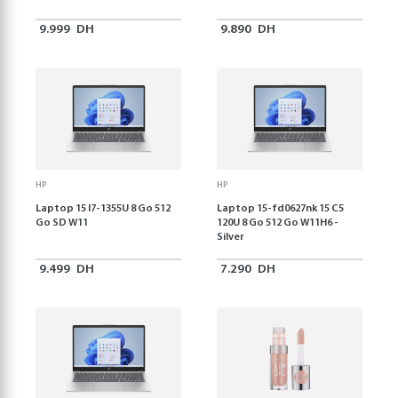
9.999
DH
9.890
DH
HP
HP
Laptop 15 I7-1355U 8 Go 512
Laptop 15-fd0627nk 15 C5
Go SD W11
120U 8 Go 512 Go W11H6 -
Silver
9.499
DH
7.290
DH