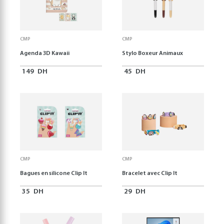
CMP
CMP
Agenda 3D Kawaii
Stylo Boxeur Animaux
149
DH
45
DH
CMP
CMP
Bagues en silicone Clip It
Bracelet avec Clip It
35
DH
29
DH