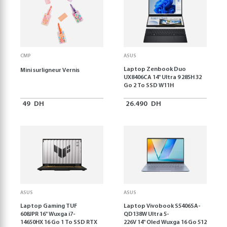
CMP
ASUS
Laptop Zenbook Duo
Mini surligneur Vernis
UX8406CA 14'' Ultra 9 285H 32
Go 2 To SSD W11H
49
DH
26.490
DH
ASUS
ASUS
Laptop Gaming TUF
Laptop Vivobook S5406SA-
608JPR 16'' Wuxga i7-
QD138W Ultra 5-
14650HX 16 Go 1 To SSD RTX
226V 14" Oled Wuxga 16 Go 512