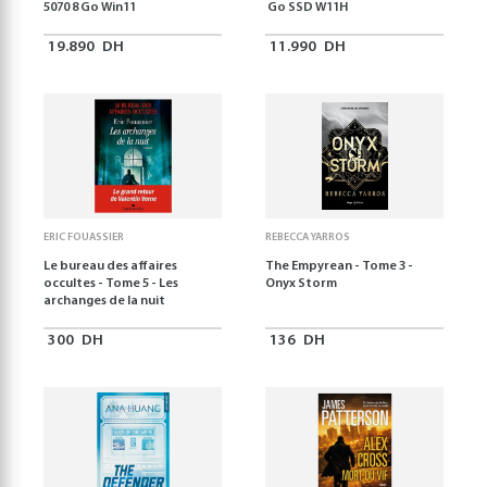
5070 8 Go Win11
Go SSD W11H
19.890
DH
11.990
DH
ERIC FOUASSIER
REBECCA YARROS
Le bureau des affaires
The Empyrean - Tome 3 -
occultes - Tome 5 - Les
Onyx Storm
archanges de la nuit
300
DH
136
DH