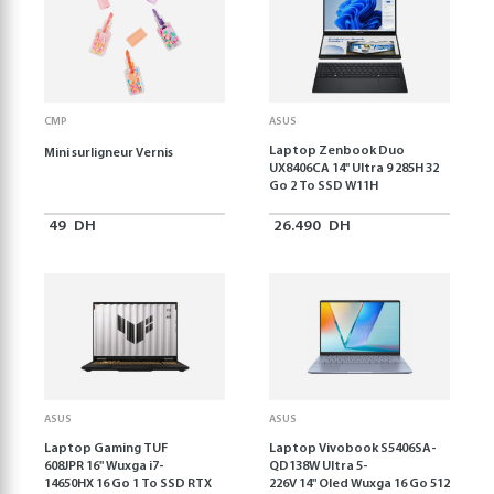
CMP
ASUS
Laptop Zenbook Duo
Mini surligneur Vernis
UX8406CA 14'' Ultra 9 285H 32
Go 2 To SSD W11H
49
DH
26.490
DH
ASUS
ASUS
Laptop Gaming TUF
Laptop Vivobook S5406SA-
608JPR 16'' Wuxga i7-
QD138W Ultra 5-
14650HX 16 Go 1 To SSD RTX
226V 14" Oled Wuxga 16 Go 512