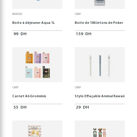
MAPED
CMP
Boite à déjeuner Aqua 1L
Boite de 100 Jetons de Poker
99
DH
159
DH
CMP
CMP
Carnet A6 Gromimis
Stylo Effaçable Animal Kawaii
55
DH
29
DH