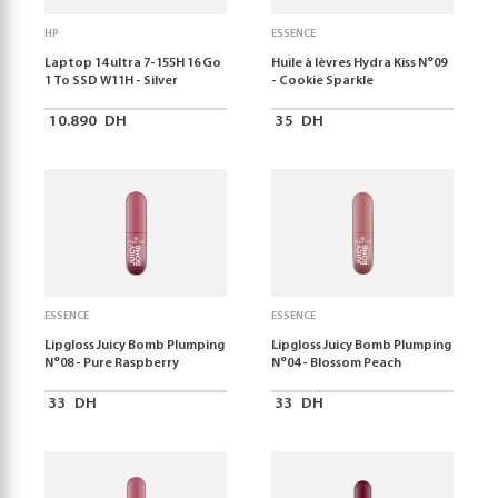
HP
ESSENCE
Laptop 14 ultra 7-155H 16 Go
Huile à lèvres Hydra Kiss N°09
1 To SSD W11H - Silver
- Cookie Sparkle
10.890
DH
35
DH
ESSENCE
ESSENCE
Lipgloss Juicy Bomb Plumping
Lipgloss Juicy Bomb Plumping
N°08 - Pure Raspberry
N°04 - Blossom Peach
33
DH
33
DH