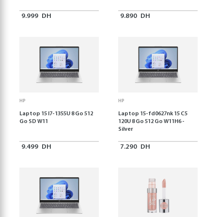
9.999
DH
9.890
DH
HP
HP
Laptop 15 I7-1355U 8 Go 512
Laptop 15-fd0627nk 15 C5
Go SD W11
120U 8 Go 512 Go W11H6 -
Silver
9.499
DH
7.290
DH