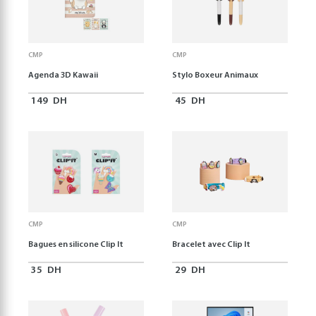
CMP
CMP
Agenda 3D Kawaii
Stylo Boxeur Animaux
149
DH
45
DH
CMP
CMP
Bagues en silicone Clip It
Bracelet avec Clip It
35
DH
29
DH