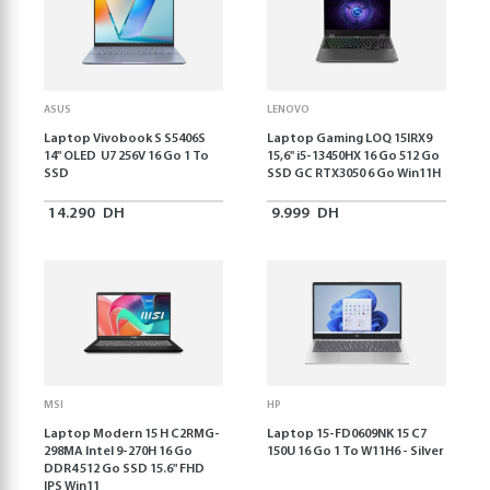
ASUS
LENOVO
Laptop Vivobook S S5406S
Laptop Gaming LOQ 15IRX9
14" OLED U7 256V 16 Go 1 To
15,6'' i5-13450HX 16 Go 512 Go
SSD
SSD GC RTX3050 6 Go Win11H
14.290
DH
9.999
DH
MSI
HP
Laptop Modern 15 H C2RMG-
Laptop 15-FD0609NK 15 C7
298MA Intel 9-270H 16 Go
150U 16 Go 1 To W11H6 - Silver
DDR4 512 Go SSD 15.6" FHD
IPS Win11