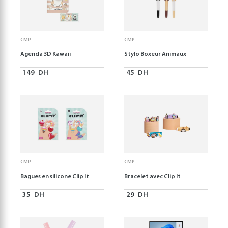
CMP
CMP
Agenda 3D Kawaii
Stylo Boxeur Animaux
149
DH
45
DH
CMP
CMP
Bagues en silicone Clip It
Bracelet avec Clip It
35
DH
29
DH