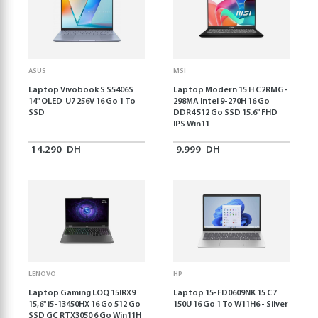
ASUS
MSI
Laptop Vivobook S S5406S
Laptop Modern 15 H C2RMG-
14" OLED U7 256V 16 Go 1 To
298MA Intel 9-270H 16 Go
SSD
DDR4 512 Go SSD 15.6" FHD
IPS Win11
14.290
DH
9.999
DH
LENOVO
HP
Laptop Gaming LOQ 15IRX9
Laptop 15-FD0609NK 15 C7
15,6'' i5-13450HX 16 Go 512 Go
150U 16 Go 1 To W11H6 - Silver
SSD GC RTX3050 6 Go Win11H