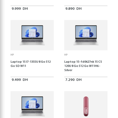
9.999
DH
9.890
DH
HP
HP
Laptop 15 I7-1355U 8 Go 512
Laptop 15-fd0627nk 15 C5
Go SD W11
120U 8 Go 512 Go W11H6 -
Silver
9.499
DH
7.290
DH