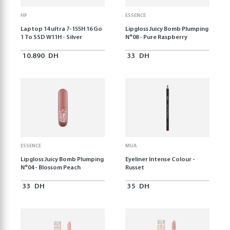
HP
ESSENCE
Laptop 14 ultra 7-155H 16 Go
Lipgloss Juicy Bomb Plumping
1 To SSD W11H - Silver
N°08 - Pure Raspberry
10.890
DH
33
DH
ESSENCE
MUA
Lipgloss Juicy Bomb Plumping
Eyeliner Intense Colour -
N°04 - Blossom Peach
Russet
33
DH
35
DH