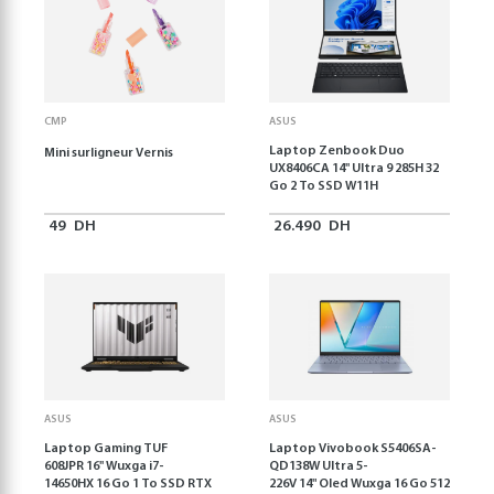
CMP
ASUS
Laptop Zenbook Duo
Mini surligneur Vernis
UX8406CA 14'' Ultra 9 285H 32
Go 2 To SSD W11H
49
DH
26.490
DH
ASUS
ASUS
Laptop Gaming TUF
Laptop Vivobook S5406SA-
608JPR 16'' Wuxga i7-
QD138W Ultra 5-
14650HX 16 Go 1 To SSD RTX
226V 14" Oled Wuxga 16 Go 512