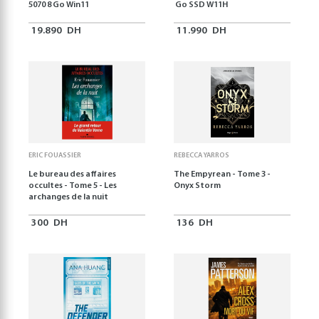
5070 8 Go Win11
Go SSD W11H
19.890
DH
11.990
DH
ERIC FOUASSIER
REBECCA YARROS
Le bureau des affaires
The Empyrean - Tome 3 -
occultes - Tome 5 - Les
Onyx Storm
archanges de la nuit
300
DH
136
DH