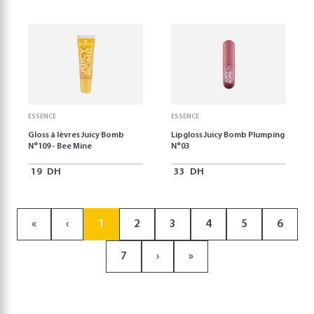
ESSENCE
ESSENCE
Gloss à lèvres Juicy Bomb
Lipgloss Juicy Bomb Plumping
N°109 - Bee Mine
N°03
19
DH
33
DH
«
‹
1
2
3
4
5
6
7
›
»