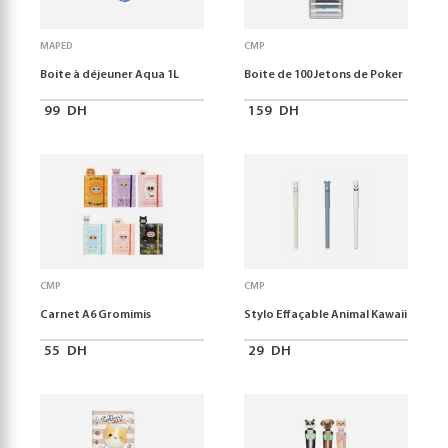
MAPED
CMP
Boite à déjeuner Aqua 1L
Boite de 100 Jetons de Poker
99
DH
159
DH
CMP
CMP
Carnet A6 Gromimis
Stylo Effaçable Animal Kawaii
55
DH
29
DH