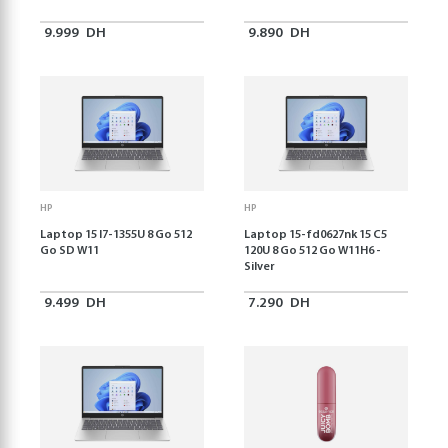
9.999
DH
9.890
DH
HP
HP
Laptop 15 I7-1355U 8 Go 512
Laptop 15-fd0627nk 15 C5
Go SD W11
120U 8 Go 512 Go W11H6 -
Silver
9.499
DH
7.290
DH