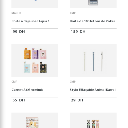
MAPED
CMP
Boite à déjeuner Aqua 1L
Boite de 100 Jetons de Poker
99
DH
159
DH
CMP
CMP
Carnet A6 Gromimis
Stylo Effaçable Animal Kawaii
55
DH
29
DH