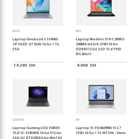
ASUS
MSI
Laptop Vivobook S S5406S
Laptop Modern 15 H C2RMG-
14" OLED U7 256V 16 Go 1 To
298MA Intel 9-270H 16 Go
SSD
DDR4 512 Go SSD 15.6" FHD
IPS Win11
14.290
DH
9.999
DH
LENOVO
HP
Laptop Gaming LOQ 15IRX9
Laptop 15-FD0609NK 15 C7
15,6'' i5-13450HX 16 Go 512 Go
150U 16 Go 1 To W11H6 - Silver
SSD GC RTX3050 6 Go Win11H