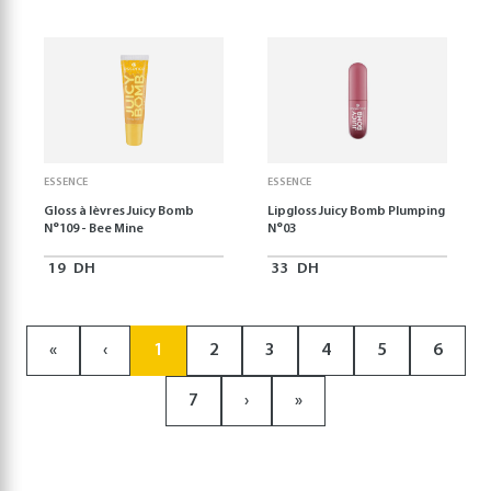
ESSENCE
ESSENCE
Gloss à lèvres Juicy Bomb
Lipgloss Juicy Bomb Plumping
N°109 - Bee Mine
N°03
19
DH
33
DH
«
‹
1
2
3
4
5
6
7
›
»