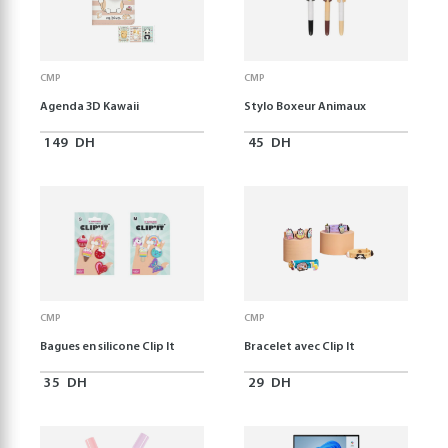
CMP
CMP
Agenda 3D Kawaii
Stylo Boxeur Animaux
149
DH
45
DH
CMP
CMP
Bagues en silicone Clip It
Bracelet avec Clip It
35
DH
29
DH