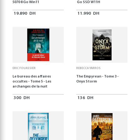
5070 8 Go Win11
Go SSD W11H
19.890
DH
11.990
DH
ERIC FOUASSIER
REBECCA YARROS
Le bureau des affaires
The Empyrean - Tome 3 -
occultes - Tome 5 - Les
Onyx Storm
archanges de la nuit
300
DH
136
DH