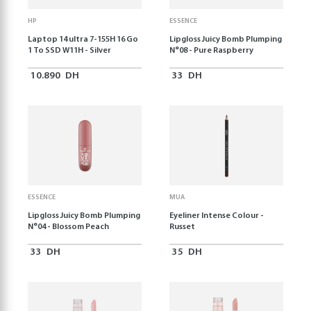
HP
ESSENCE
Laptop 14 ultra 7-155H 16 Go
Lipgloss Juicy Bomb Plumping
1 To SSD W11H - Silver
N°08 - Pure Raspberry
10.890
DH
33
DH
ESSENCE
MUA
Lipgloss Juicy Bomb Plumping
Eyeliner Intense Colour -
N°04 - Blossom Peach
Russet
33
DH
35
DH