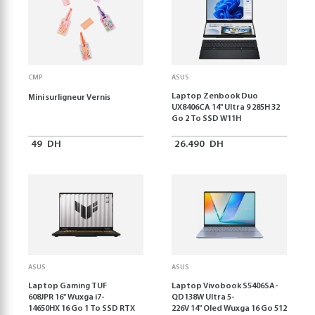
CMP
ASUS
Laptop Zenbook Duo
Mini surligneur Vernis
UX8406CA 14'' Ultra 9 285H 32
Go 2 To SSD W11H
49
DH
26.490
DH
ASUS
ASUS
Laptop Gaming TUF
Laptop Vivobook S5406SA-
608JPR 16'' Wuxga i7-
QD138W Ultra 5-
14650HX 16 Go 1 To SSD RTX
226V 14" Oled Wuxga 16 Go 512