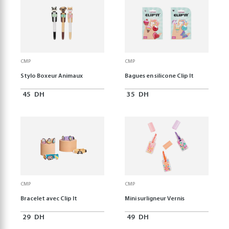
CMP
CMP
Stylo Boxeur Animaux
Bagues en silicone Clip It
45
DH
35
DH
CMP
CMP
Bracelet avec Clip It
Mini surligneur Vernis
29
DH
49
DH