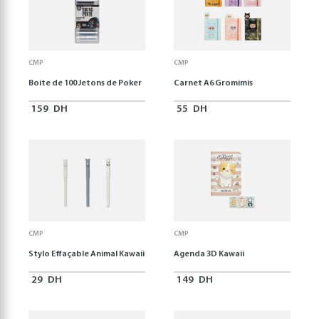
CMP
CMP
Boite de 100 Jetons de Poker
Carnet A6 Gromimis
159
DH
55
DH
CMP
CMP
Stylo Effaçable Animal Kawaii
Agenda 3D Kawaii
29
DH
149
DH