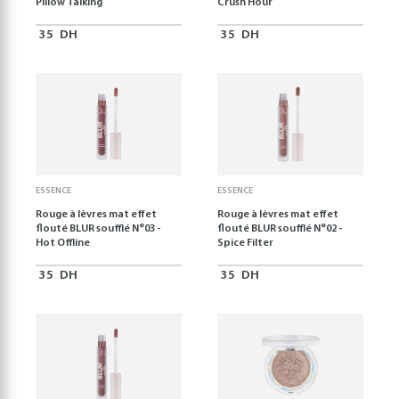
Pillow Talking
Crush Hour
35
DH
35
DH
ESSENCE
ESSENCE
Rouge à lèvres mat effet
Rouge à lèvres mat effet
flouté BLUR soufflé N°03 -
flouté BLUR soufflé N°02 -
Hot Offline
Spice Filter
35
DH
35
DH