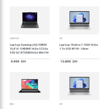
LENOVO
HP
Laptop Gaming LOQ 15IRX9
Laptop 14 ultra 7-155H 16 Go
15,6'' i5-13450HX 16 Go 512 Go
1 To SSD W11H - Silver
SSD GC RTX3050 6 Go Win11H
9.999
DH
10.890
DH
MSI
HP