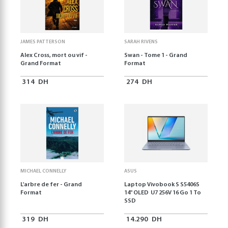
JAMES PATTERSON
SARAH RIVENS
Alex Cross, mort ou vif -
Swan - Tome 1 - Grand
Grand Format
Format
314
DH
274
DH
MICHAEL CONNELLY
ASUS
L'arbre de fer - Grand
Laptop Vivobook S S5406S
Format
14" OLED U7 256V 16 Go 1 To
SSD
319
DH
14.290
DH