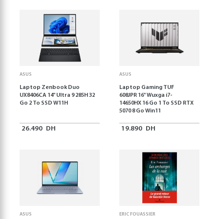
ASUS
ASUS
Laptop Zenbook Duo
Laptop Gaming TUF
UX8406CA 14'' Ultra 9 285H 32
608JPR 16'' Wuxga i7-
Go 2 To SSD W11H
14650HX 16 Go 1 To SSD RTX
5070 8 Go Win11
26.490
DH
19.890
DH
ASUS
ERIC FOUASSIER