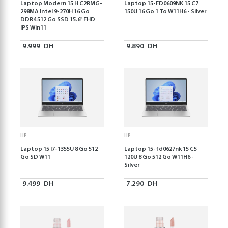
Laptop Modern 15 H C2RMG-
Laptop 15-FD0609NK 15 C7
298MA Intel 9-270H 16 Go
150U 16 Go 1 To W11H6 - Silver
DDR4 512 Go SSD 15.6" FHD
IPS Win11
9.999
DH
9.890
DH
HP
HP
Laptop 15 I7-1355U 8 Go 512
Laptop 15-fd0627nk 15 C5
Go SD W11
120U 8 Go 512 Go W11H6 -
Silver
9.499
DH
7.290
DH