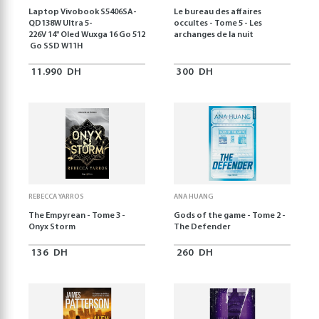
Laptop Vivobook S5406SA-
Le bureau des affaires
QD138W Ultra 5-
occultes - Tome 5 - Les
226V 14" Oled Wuxga 16 Go 512
archanges de la nuit
Go SSD W11H
11.990
DH
300
DH
REBECCA YARROS
ANA HUANG
The Empyrean - Tome 3 -
Gods of the game - Tome 2 -
Onyx Storm
The Defender
136
DH
260
DH