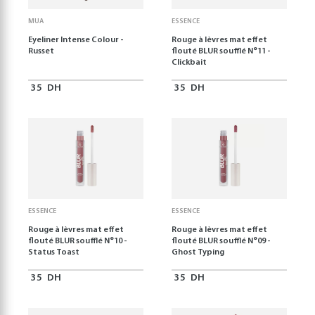
MUA
ESSENCE
Eyeliner Intense Colour -
Rouge à lèvres mat effet
Russet
flouté BLUR soufflé N°11 -
Clickbait
35
DH
35
DH
ESSENCE
ESSENCE
Rouge à lèvres mat effet
Rouge à lèvres mat effet
flouté BLUR soufflé N°10 -
flouté BLUR soufflé N°09 -
Status Toast
Ghost Typing
35
DH
35
DH