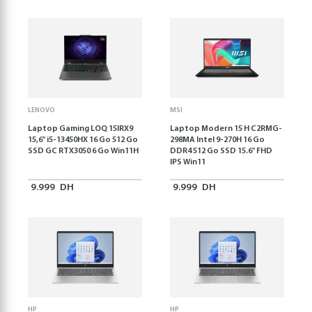
LENOVO
MSI
Laptop Gaming LOQ 15IRX9
Laptop Modern 15 H C2RMG-
15,6'' i5-13450HX 16 Go 512 Go
298MA Intel 9-270H 16 Go
SSD GC RTX3050 6 Go Win11H
DDR4 512 Go SSD 15.6" FHD
IPS Win11
9.999
DH
9.999
DH
HP
HP