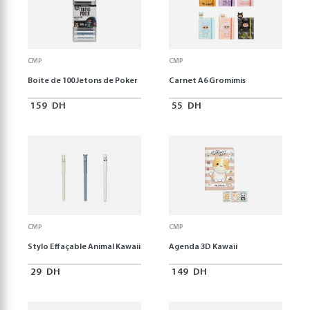
CMP
CMP
Boite de 100 Jetons de Poker
Carnet A6 Gromimis
159
DH
55
DH
CMP
CMP
Stylo Effaçable Animal Kawaii
Agenda 3D Kawaii
29
DH
149
DH