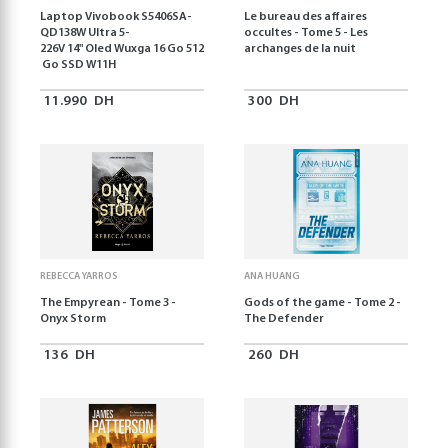
Laptop Vivobook S5406SA-
Le bureau des affaires
QD138W Ultra 5-
occultes - Tome 5 - Les
226V 14" Oled Wuxga 16 Go 512
archanges de la nuit
Go SSD W11H
11.990
DH
300
DH
REBECCA YARROS
ANA HUANG
The Empyrean - Tome 3 -
Gods of the game - Tome 2 -
Onyx Storm
The Defender
136
DH
260
DH