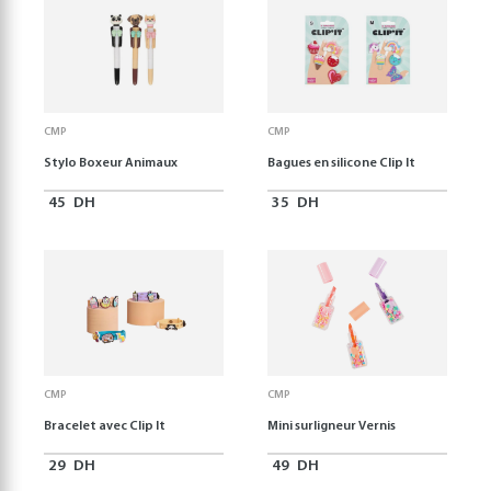
CMP
CMP
Stylo Boxeur Animaux
Bagues en silicone Clip It
45
DH
35
DH
CMP
CMP
Bracelet avec Clip It
Mini surligneur Vernis
29
DH
49
DH