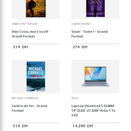
JAMES PATTERSON
SARAH RIVENS
Alex Cross, mort ou vif -
Swan - Tome 1 - Grand
Grand Format
Format
314
DH
274
DH
MICHAEL CONNELLY
ASUS
L'arbre de fer - Grand
Laptop Vivobook S S5406S
Format
14" OLED U7 256V 16 Go 1 To
SSD
319
DH
14.290
DH