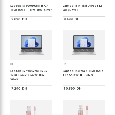
Laptop 15-FD0609NK 15 C7
Laptop 15 I7-1355U 8 Go 512
150U 16 Go 1 To W11H6 - Silver
Go SD W11
9.890
DH
9.499
DH
HP
HP
Laptop 15-fd0627nk 15 C5
Laptop 14 ultra 7-155H 16 Go
120U 8 Go 512 Go W11H6 -
1 To SSD W11H - Silver
Silver
7.290
DH
10.890
DH