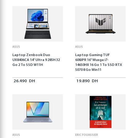
ASUS
ASUS
Laptop Zenbook Duo
Laptop Gaming TUF
UX8406CA 14'' Ultra 9 285H 32
608JPR 16'' Wuxga i7-
Go 2 To SSD W11H
14650HX 16 Go 1 To SSD RTX
5070 8 Go Win11
26.490
DH
19.890
DH
ASUS
ERIC FOUASSIER