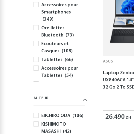
Accessoires pour
Smartphones
(349)
Oreillettes
Bluetooth
(73)
Ecouteurs et
Casques
(108)
Tablettes
(66)
ASUS
Accessoires pour
Laptop Zenbo
Tablettes
(54)
UX8406CA 14''
Informatique
32 Go 2 To S
(417)
AUTEUR
PC
(355)
Périphériques et
EIICHIRO ODA
(106)
Accessoires PC
26.490
DH
(310)
KISHIMOTO
MASASHI
(42)
Claviers
(58)