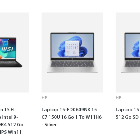
HP
HP
n 15 H
Laptop 15-FD0609NK 15
Laptop 15 
Intel 9-
C7 150U 16 Go 1 To W11H6
512 Go SD
DR4 512 Go
- Silver
 IPS Win11