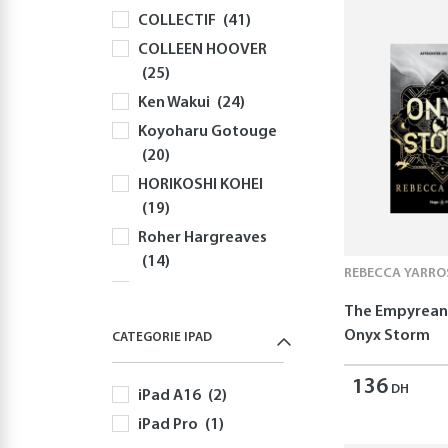
COLLECTIF
(41)
Souris
(82)
COLLEEN HOOVER
Sacs à Dos et
(25)
Sacoches PC
(59)
Ken Wakui
(24)
Gaming
(518)
Koyoharu Gotouge
Playstation
(144)
(20)
PS5
(126)
HORIKOSHI KOHEI
Jeux PS5
(52)
(19)
Autres Accessoires
Roher Hargreaves
PS5
(58)
(14)
Nintendo
(170)
REBECCA YARRO
Robert Greene
Nintendo Switch
The Empyrean 
(13)
(170)
Onyx Storm
CATEGORIE IPAD
Yusuke Nomura
Jeux Nintendo
(12)
Switch
(82)
136
DH
iPad A16
(2)
Freida McFadden
Autres Accessoires
(11)
iPad Pro
(1)
Nintendo Switch