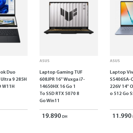
ASUS
ASUS
ok Duo
Laptop Gaming TUF
Laptop Vi
 Ultra 9 285H
608JPR 16'' Wuxga i7-
S5406SA-Q
SD W11H
14650HX 16 Go 1
226V 14" 
To SSD RTX 5070 8
o 512 Go 
Go Win11
19.890
11.990
DH