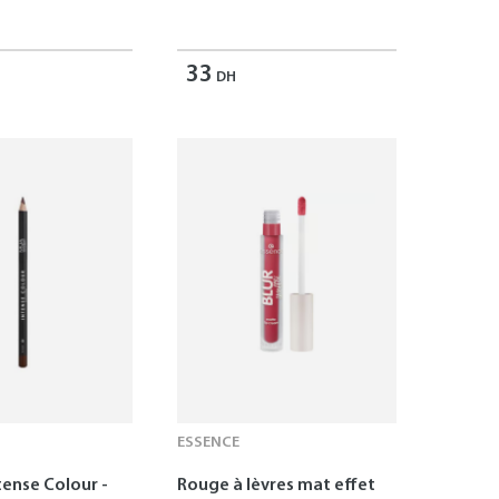
33
DH
ESSENCE
tense Colour -
Rouge à lèvres mat effet