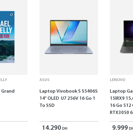
LLY
ASUS
LENOVO
 - Grand
Laptop Vivobook S S5406S
Laptop G
14" OLED U7 256V 16 Go 1
15IRX9 15,
To SSD
16 Go 512
RTX3050 6
14.290
9.999
DH
D