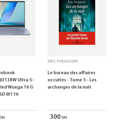
ERIC FOUASSIER
vobook
Le bureau des affaires
D138W Ultra 5-
occultes - Tome 5 - Les
Oled Wuxga 16 G
archanges de la nuit
SSD W11H
300
DH
DH