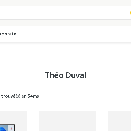
rporate
Théo Duval
s
trouvé(s) en
54
ms