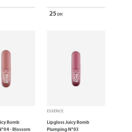
25
DH
ESSENCE
uicy Bomb
Lipgloss Juicy Bomb
N°04 - Blossom
Plumping N°03