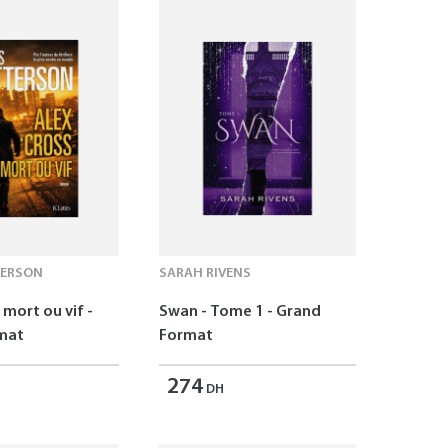
TERSON
SARAH RIVENS
 mort ou vif -
Swan - Tome 1 - Grand
mat
Format
274
DH