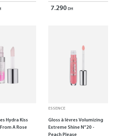
7.290
H
DH
ESSENCE
res Hydra Kiss
Gloss à lèvres Volumizing
s From A Rose
Extreme Shine N°20 -
Peach Please