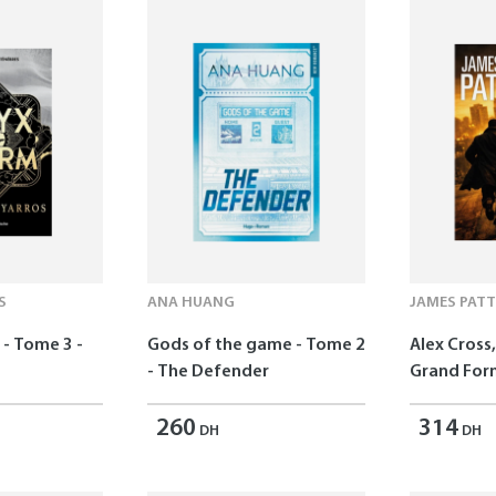
S
ANA HUANG
JAMES PAT
- Tome 3 -
Gods of the game - Tome 2
Alex Cross,
- The Defender
Grand For
260
314
DH
DH