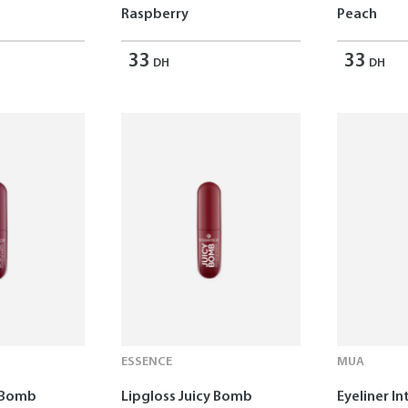
Raspberry
Peach
33
33
DH
DH
ESSENCE
MUA
y Bomb
Lipgloss Juicy Bomb
Eyeliner In